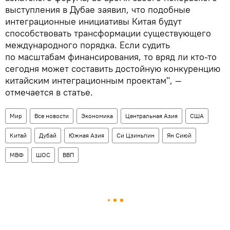
выступления в Дубае заявил, что подобные
интеграционные инициативы Китая будут
способствовать трансформации существующего
международного порядка. Если судить
по масштабам финансирования, то вряд ли кто-то
сегодня может составить достойную конкуренцию
китайским интеграционным проектам", —
отмечается в статье.
Мир
Все новости
Экономика
Центральная Азия
США
Китай
Дубай
Южная Азия
Си Цзиньпин
Ян Сиюй
МВФ
ШОС
ВВП