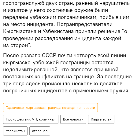
госпогранслужб двух стран, раненый нарушитель
и изъятое у него охотничье оружие были
переданы узбекским пограничникам, прибывшим
на место инцидента. Погранпредставители
Кыргызстана и Узбекистана приняли решение "о
проведении расследования инцидента каждой
из сторон".
После развала СССР почти четверть всей линии
кыргызско-узбекской госграницы остается
неделимитированной, что является причиной
постоянных конфликтов на границе. За последние
три года здесь произошло несколько десятков
пограничных инцидентов с применением оружия.
Таджикско-кыргызская граница: последние новости
Происшествия, ЧП, криминал
Все новости
Кыргызстан
Узбекистан
стрельба