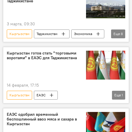
Таджикистане
3 марта, 09:30
Кыргызстан
Таджикистан
Экономика
Еще
8
ЖКХ
предприятия
электроэнергия
Общество
Кыргызстан готов стать "торговыми
воротами" в ЕАЭС для Таджикистана
Аналитика
Политика
Афганистан
Центральная Азия
14 февраля, 17:15
Кыргызстан
ЕАЭС
Еще
1
Таджикистан и ЕАЭС: выгоды и перспективы
ЕАЭС одобрил временный
беспошлинный ввоз мяса и сахара в
Кыргызстан