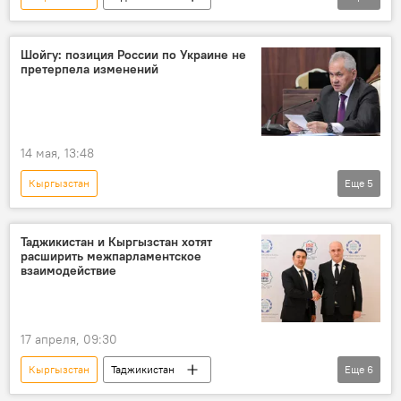
Эмомали Рахмон
Садыр Жапаров
сотрудничество
Центральная Азия
Шойгу: позиция России по Украине не
претерпела изменений
14 мая, 13:48
Кыргызстан
Еще
5
Спецоперация России по защите Донбасса: последние новости
Сергей Шойгу
Россия
Украина
Таджикистан и Кыргызстан хотят
расширить межпарламентское
ШОС
взаимодействие
17 апреля, 09:30
Кыргызстан
Таджикистан
Еще
6
парламент Таджикистана
парламент