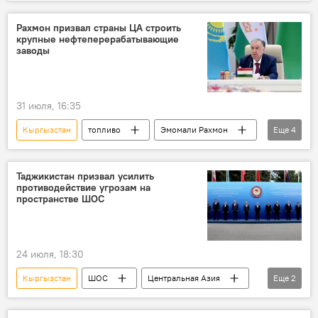
Россия
Центральная Азия
Рахмон призвал страны ЦА строить
крупные нефтеперерабатывающие
заводы
31 июля, 16:35
Кыргызстан
топливо
Эмомали Рахмон
Еще
4
Таджикистан
Центральная Азия
Энергетика
нефть
Таджикистан призвал усилить
противодействие угрозам на
пространстве ШОС
24 июля, 18:30
Кыргызстан
ШОС
Центральная Азия
Еще
2
Таджикистан
Сироджиддин Мухриддин