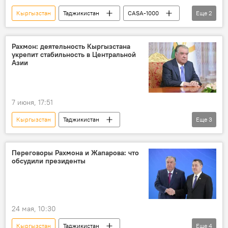
Кыргызстан
Таджикистан
CASA-1000
Еще
2
Энергетика
Центральная Азия
Рахмон: деятельность Кыргызстана
укрепит стабильность в Центральной
Азии
7 июня, 17:51
Кыргызстан
Таджикистан
Еще
3
Эмомали Рахмон
Садыр Жапаров
ООН
Переговоры Рахмона и Жапарова: что
обсудили президенты
24 мая, 10:30
Кыргызстан
Таджикистан
Еще
4