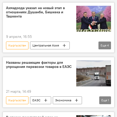
сотрудничество
СНГ
ОДКБ
Ахмадзода указал на новый этап в
отношениях Душанбе, Бишкека и
ОБСЕ
Ташкента
9 апреля, 16:55
Кыргызстан
Центральная Азия
Еще
4
Новости Худжанда и Согдийской области
Таджикистан
Узбекистан
граница
Названы решающие факторы для
упрощения перевозки товаров в ЕАЭС
21 марта, 14:49
Кыргызстан
ЕАЭС
Экономика
Еще
1
торговля