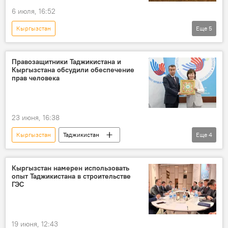
6 июля, 16:52
Кыргызстан
Еще
5
Таджикско-кыргызская граница: последние новости
Таджикистан
Правозащитники Таджикистана и
Кыргызстана обсудили обеспечение
Новости Худжанда и Согдийской области
прав человека
граница
Центральная Азия
23 июня, 16:38
Кыргызстан
Таджикистан
Еще
4
Центральная Азия
сотрудничество
Общество
права человека
Кыргызстан намерен использовать
опыт Таджикистана в строительстве
ГЭС
19 июня, 12:43