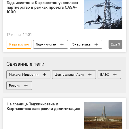
Таджикистан и Кыргызстан укрепляют
партнерство в рамках проекта CASA-
1000
17 июля, 12:31
Кыргызстан
Таджикистан
Энергетика
Еще
3
Минэнерго Таджикистан
CASA-1000
сотрудничество
Связанные теги
Михаил Мишустин
Центральная Азия
ЕАЭС
Россия
На границе Таджикистана и
Кыргызстана завершили делимитацию