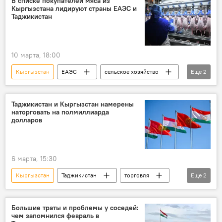
В списке покупателей мяса из
Кыргызстана лидируют страны ЕАЭС и
Таджикистан
10 марта, 18:00
Кыргызстан
ЕАЭС
сельское хозяйство
Еще
2
Экономика
Таджикистан и ЕАЭС: выгоды и перспективы
Таджикистан и Кыргызстан намерены
наторговать на полмиллиарда
долларов
6 марта, 15:30
Кыргызстан
Таджикистан
торговля
Еще
2
Центральная Азия
Таджикско-кыргызская граница: последние новости
Большие траты и проблемы у соседей:
чем запомнился февраль в