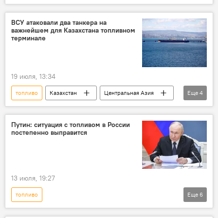
Спецоперация России по защите Донбасса: последние новости
Колумнисты
Аналитика
Украина
ВСУ атаковали два танкера на
важнейшем для Казахстана топливном
Европа и ЕС
Энергетика
Россия
терминале
газ
Мир
19 июля, 13:34
топливо
Казахстан
Центральная Азия
Еще
4
Энергетика
танкер
нефть
Черное море
Путин: ситуация с топливом в России
постепенно выправится
13 июля, 19:27
топливо
Еще
6
Спецоперация России по защите Донбасса: последние новости