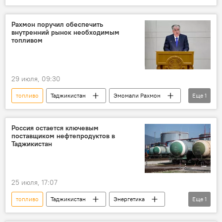
Энергетика
Ситуация на Ближнем Востоке
Ближний Восток
Иран
торговля
Рахмон поручил обеспечить
внутренний рынок необходимым
топливом
29 июля, 09:30
топливо
Таджикистан
Эмомали Рахмон
Еще
1
Правительство Таджикистана
Россия остается ключевым
поставщиком нефтепродуктов в
Таджикистан
25 июля, 17:07
топливо
Таджикистан
Энергетика
Еще
1
Экономика