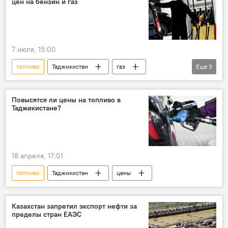
цен на бензин и газ
7 июля, 15:00
топливо
Таджикистан
газ
Еще
3
бензин
нефть
Энергетика
Повысятся ли цены на топливо в
Таджикистане?
18 апреля, 17:01
топливо
Таджикистан
цены
Казахстан запретил экспорт нефти за
пределы стран ЕАЭС