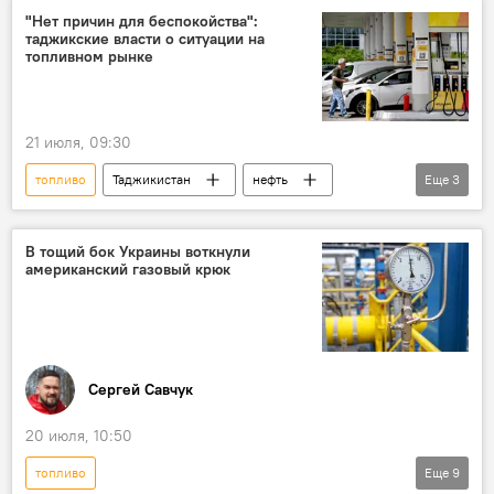
"Нет причин для беспокойства":
таджикские власти о ситуации на
топливном рынке
21 июля, 09:30
топливо
Таджикистан
нефть
Еще
3
бензин
импорт
Аналитика
В тощий бок Украины воткнули
американский газовый крюк
Сергей Савчук
20 июля, 10:50
топливо
Еще
9