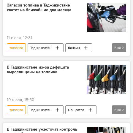
Владимир Путин
Россия
Политика
Запасов топлива в Таджикистане
хватит на ближайшие два месяца
Украина
Европа и ЕС
11 июля, 12:31
топливо
Таджикистан
бензин
Еще
2
Общество
цены
В Таджикистане из-за дефицита
выросли цены на топливо
10 июля, 15:50
топливо
Таджикистан
Общество
Еще
2
бензин
кризис
В Таджикистане ужесточат контроль