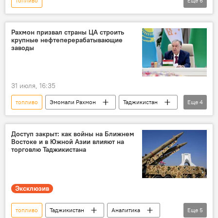
топливо
Еще
6
Спецоперация России по защите Донбасса: последние новости
Колумнисты
Аналитика
Украина
Рахмон призвал страны ЦА строить
крупные нефтеперерабатывающие
Россия
кризис
заводы
31 июля, 16:35
топливо
Эмомали Рахмон
Таджикистан
Еще
4
Центральная Азия
Кыргызстан
Энергетика
нефть
Доступ закрыт: как войны на Ближнем
Востоке и в Южной Азии влияют на
торговлю Таджикистана
Эксклюзив
топливо
Таджикистан
Аналитика
Еще
5