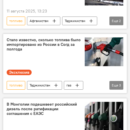
11 августа 2025, 13:23
топливо
Афганистан
Таджикистан
Еще
2
Иран
бензин
Стало известно, сколько топлива было
импортировано из России в Согд за
полгода
Эксклюзив
топливо
Таджикистан
газ
Еще
3
бензин
Новости Худжанда и Согдийской области
В Монголии подешевеет российский
дизель после ратификации
Энергетика
соглашения с ЕАЭС