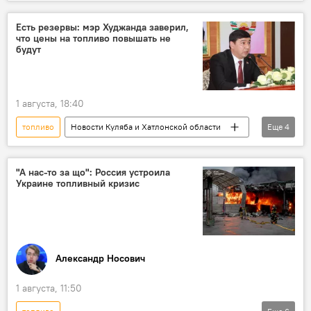
нефть
Таджикистан
Есть резервы: мэр Худжанда заверил,
что цены на топливо повышать не
будут
1 августа, 18:40
топливо
Новости Куляба и Хатлонской области
Еще
4
Таджикистан
цены
Энергетика
Экономика
"А нас-то за що": Россия устроила
Украине топливный кризис
Александр Носович
1 августа, 11:50