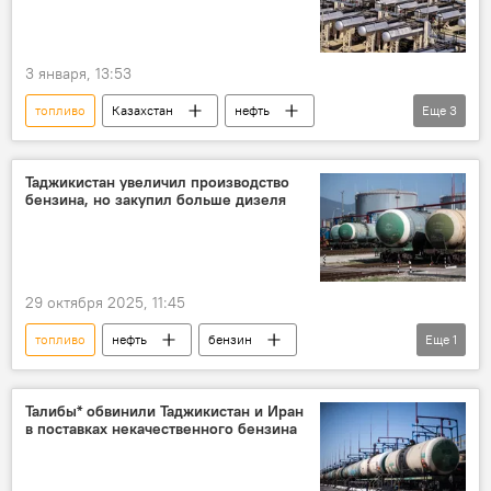
3 января, 13:53
топливо
Казахстан
нефть
Еще
3
бензин
ЕАЭС
экспорт
Таджикистан увеличил производство
бензина, но закупил больше дизеля
29 октября 2025, 11:45
топливо
нефть
бензин
Еще
1
Таджикистан
Талибы* обвинили Таджикистан и Иран
в поставках некачественного бензина