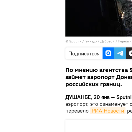
©
Sputnik
/ Геннадий Дубовой
/
Перейти
Подписаться
По мнению агентства S
займет аэропорт Доне
российских границ.
ДУШАНБЕ, 20 янв — Sputni
аэропорт, это ознаменует
перевело
РИА Новости
ре