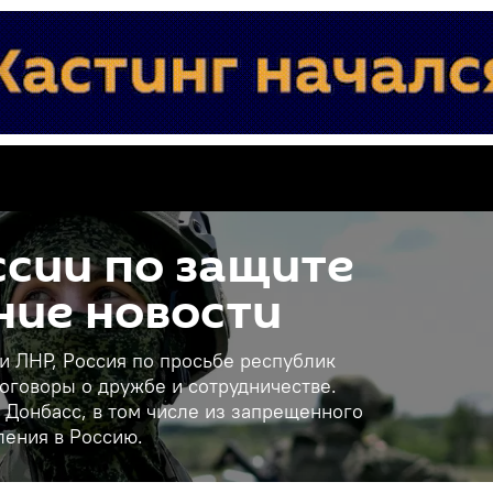
сии по защите
ние новости
 и ЛНР, Россия по просьбе республик
оговоры о дружбе и сотрудничестве.
 Донбасс, в том числе из запрещенного
ления в Россию.