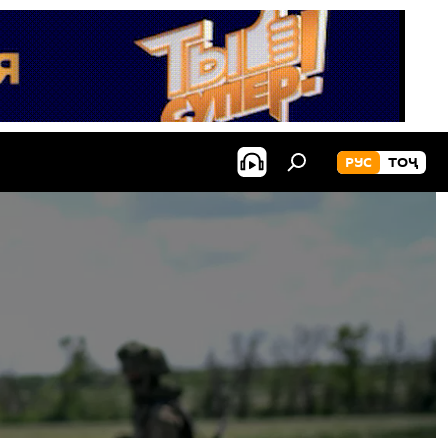
РУС
ТОҶ