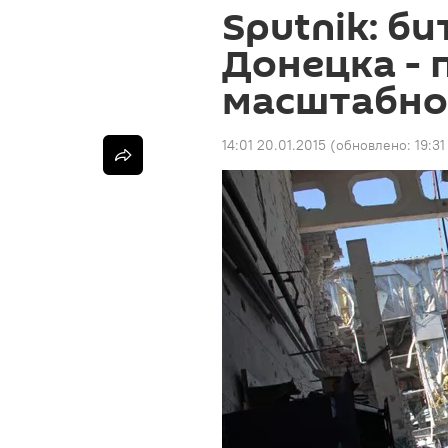
Sputnik: би
Донецка - 
масштабно
14:01 20.01.2015
(обновлено:
19:31