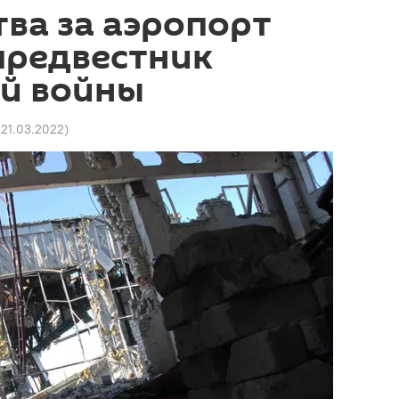
тва за аэропорт
предвестник
й войны
 21.03.2022
)