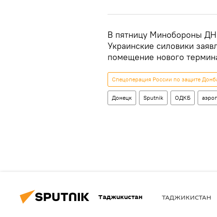
В пятницу Минобороны ДНР
Украинские силовики заяв
помещение нового термина
Спецоперация России по защите Донба
Донецк
Sputnik
ОДКБ
аэро
Таджикистан
ТАДЖИКИСТАН