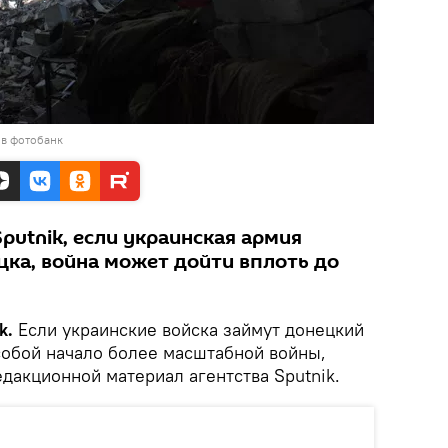
 в фотобанк
putnik, если украинская армия
цка, война может дойти вплоть до
k.
Если украинские войска займут донецкий
 собой начало более масштабной войны,
дакционной материал агентства Sputnik.