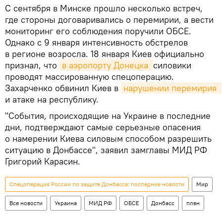
С сентября в Минске прошло несколько встреч,
где стороны договаривались о перемирии, а вести
мониторинг его соблюдения поручили ОБСЕ.
Однако с 9 января интенсивность обстрелов
в регионе возросла. 18 января Киев официально
признал, что
в аэропорту Донецка 
силовики
проводят массированную спецоперацию.
Захарченко обвинил Киев в
нарушении перемирия 
и атаке на республику.
"События, происходящие на Украине в последние
дни, подтверждают самые серьезные опасения
о намерении Киева силовым способом разрешить
ситуацию в Донбассе", заявил замглавы МИД РФ
Григорий Карасин.
Спецоперация России по защите Донбасса: последние новости
Мир
Все новости
Украина
МИД РФ
ОБСЕ
Донбасс
плен