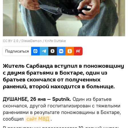
CC BY 2.0
/
DieselDemon
/
Knife Outtake
Подписаться
Житель Сарбанда вступил в поножовщину
с двумя братьями в Бохтаре, один из
братьев скончался от полученных
ранений, второй находится в больнице.
ДУШАНБЕ, 26 янв — Sputnik.
Один из братьев
скончался, другой госпитализирован с тяжелыми
ранениями в результате поножовщины в Бохтаре,
сообщил
сайт МВД
.