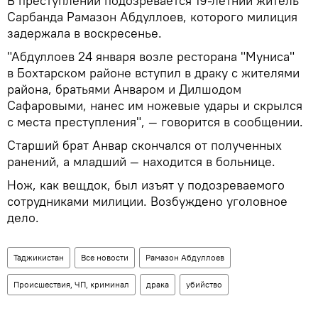
В преступлении подозревается 19-летний житель
Сарбанда Рамазон Абдуллоев, которого милиция
задержала в воскресенье.
"Абдуллоев 24 января возле ресторана "Муниса"
в Бохтарском районе вступил в драку с жителями
района, братьями Анваром и Дилшодом
Сафаровыми, нанес им ножевые удары и скрылся
с места преступления", — говорится в сообщении.
Старший брат Анвар скончался от полученных
ранений, а младший — находится в больнице.
Нож, как вещдок, был изъят у подозреваемого
сотрудниками милиции. Возбуждено уголовное
дело.
Таджикистан
Все новости
Рамазон Абдуллоев
Происшествия, ЧП, криминал
драка
убийство