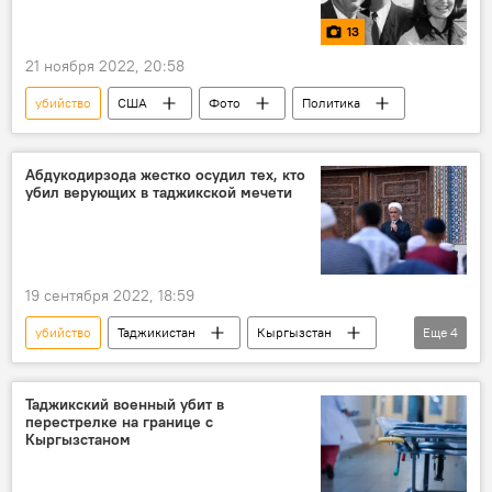
13
21 ноября 2022, 20:58
убийство
США
Фото
Политика
Абдукодирзода жестко осудил тех, кто
убил верующих в таджикской мечети
19 сентября 2022, 18:59
убийство
Таджикистан
Кыргызстан
Еще
4
граница
Таджикско-кыргызская граница: последние новости
Таджикский военный убит в
перестрелке на границе с
конфликт
Совет улемов Таджикистана
Кыргызстаном