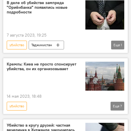
пожизненный приговор
В деле об убийстве зампреда
"Ориёнбанка" появились новые
подробности
7 августа 2023, 19:25
убийство
Таджикистан
Еще
1
Происшествия, ЧП, криминал
Кремль: Киев не просто спонсирует
убийства, он их организовывает
14 мая 2023, 18:48
убийство
Еще
7
Спецоперация России по защите Донбасса: последние новости
Россия
Дмитрий Песков
Украина
Убийство в кругу друзей: частная
вечеринка в Худжанде закончилась