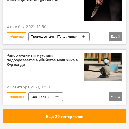
4 октября 2021, 15:50
убийство
Происшествия, ЧП, криминал
Еще
3
МВД Таджикистана
Таджикистан
Новости Худжанда и Согдийской области
Ранее судимый мужчина
подозревается в убийстве мальчика в
Худжанде
22 сентября 2021, 17:10
убийство
Таджикистан
Еще
3
Происшествия, ЧП, криминал
МВД Таджикистана
Еще 20 материалов
Новости Худжанда и Согдийской области