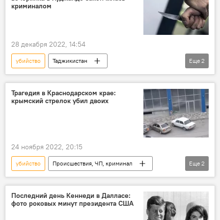
конфликт
Европа и ЕС
Политика
криминалом
28 декабря 2022, 14:54
убийство
Таджикистан
Еще
2
Происшествия, ЧП, криминал
Новости Худжанда и Согдийской области
Трагедия в Краснодарском крае:
крымский стрелок убил двоих
24 ноября 2022, 20:15
убийство
Происшествия, ЧП, криминал
Еще
2
Россия
стрельба
Последний день Кеннеди в Далласе:
фото роковых минут президента США