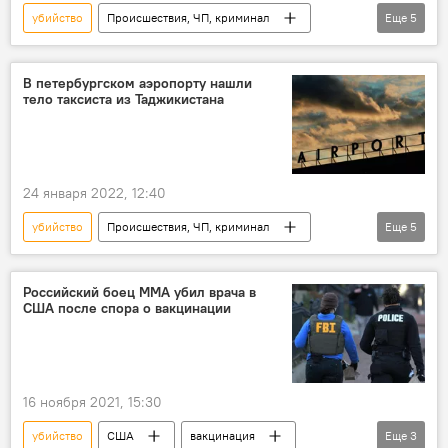
убийство
Происшествия, ЧП, криминал
Еще
5
Миграция
Санкт-Петербург
Россия
смерть
такси
В петербургском аэропорту нашли
тело таксиста из Таджикистана
24 января 2022, 12:40
убийство
Происшествия, ЧП, криминал
Еще
5
Миграция
Центральная Азия
Санкт-Петербург
Россия
такси
Российский боец ММА убил врача в
США после спора о вакцинации
16 ноября 2021, 15:30
убийство
США
вакцинация
Еще
3