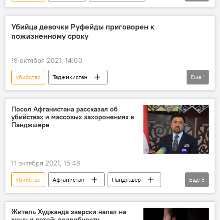
Россия
Происшествия, ЧП, криминал
ММА
Убийца девочки Руфейды приговорен к
пожизненному сроку
19 октября 2021, 14:00
убийство
Таджикистан
Еще
1
Происшествия, ЧП, криминал
Посол Афганистана рассказал об
убийствах и массовых захоронениях в
Панджшере
11 октября 2021, 15:48
убийство
Афганистан
Панджшер
Еще
3
конфликт
талибы
посол
Житель Худжанда зверски напал на
жену и детей: подробности