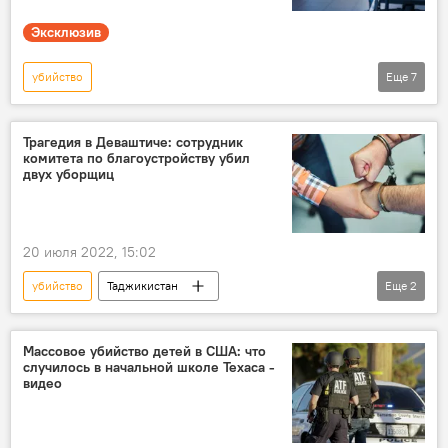
Эксклюзив
убийство
Еще
7
Таджикско-кыргызская граница: последние новости
Таджикистан
Кыргызстан
смерть
Трагедия в Деваштиче: сотрудник
комитета по благоустройству убил
граница
Происшествия, ЧП, криминал
двух уборщиц
конфликт
20 июля 2022, 15:02
убийство
Таджикистан
Еще
2
Происшествия, ЧП, криминал
Новости Худжанда и Согдийской области
Массовое убийство детей в США: что
случилось в начальной школе Техаса -
видео