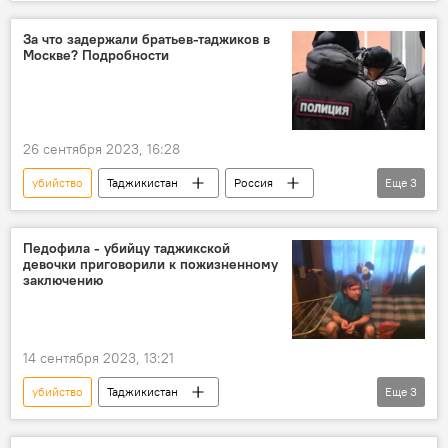
Происшествия, ЧП, криминал
Общество
За что задержали братьев-таджиков в
Москве? Подробности
26 сентября 2023, 16:28
убийство
Таджикистан
Россия
Еще
3
Происшествия, ЧП, криминал
Общество
МВД России
Педофила - убийцу таджикской
девочки приговорили к пожизненному
заключению
14 сентября 2023, 13:21
убийство
Таджикистан
Еще
3
Происшествия, ЧП, криминал
суд