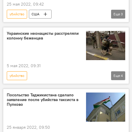
25 мая 2022, 09:42
убийство
США
Еще
3
Происшествия, ЧП, криминал
Техас
Мир
Украинские неонацисты расстреляли
колонну беженцев
5 мая 2022, 09:31
убийство
Еще
4
Спецоперация России по защите Донбасса: последние новости
Украина
Россия
беженцы
Посольство Таджикистана сделало
заявление после убийства таксиста в
Пулково
25 января 2022, 09:50