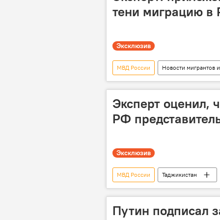
тени миграцию в 
Эксклюзив
МВД России
Новости мигрантов и
Россия
Эксперт оценил, 
РФ представител
Эксклюзив
МВД России
Таджикистан
Новости мигрантов из Центральной А
Миграция
Путин подписал з