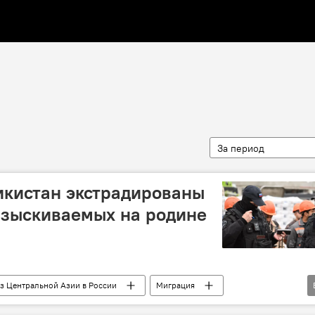
За период
икистан экстрадированы
азыскиваемых на родине
з Центральной Азии в России
Миграция