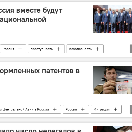
ссия вместе будут
национальной
Россия
преступность
безопасность
ормленных патентов в
з Центральной Азии в России
Россия
Миграция
ило число нелегалов в