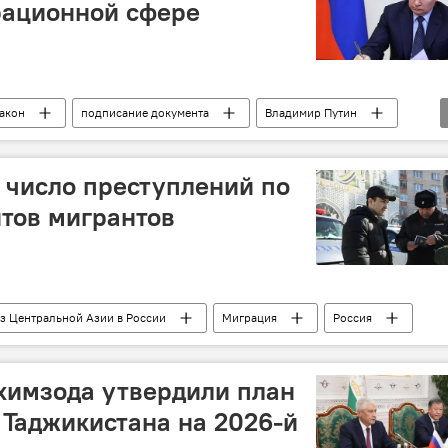
рационной сфере
акон
подписание документа
Владимир Путин
 число преступлений по
тов мигрантов
з Центральной Азии в России
Миграция
Россия
химзода утвердили план
Таджикистана на 2026-й