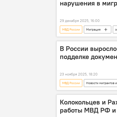
нарушения в миг
29 декабря 2025, 16:00
МВД России
Миграция
з
штраф
В России выросло
подделке докумен
23 ноября 2025, 18:20
МВД России
Новости мигрантов и
Колокольцев и Ра
работы МВД РФ и 