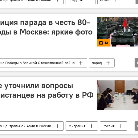
иция парада в честь 80-
ды в Москве: яркие фото
13
тие Победы в Великой Отечественной войне
парад
945)
9 мая - День Победы в Великой Отечественной войне
е
е уточнили вопросы
истанцев на работу в РФ
з Центральной Азии в России
Миграция
Россия