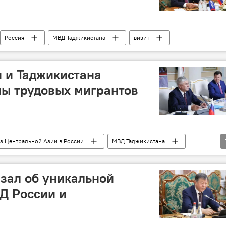
Россия
МВД Таджикистана
визит
 и Таджикистана
мы трудовых мигрантов
з Центральной Азии в России
МВД Таджикистана
Миграция
зал об уникальной
Д России и