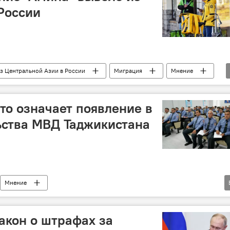
России
з Центральной Азии в России
Миграция
Мнение
что означает появление в
ьства МВД Таджикистана
Мнение
зии в России
МВД Таджикистана
Россия
акон о штрафах за