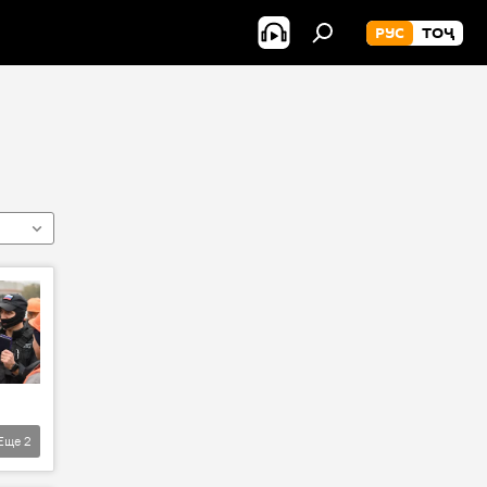
РУС
ТОҶ
Еще
2