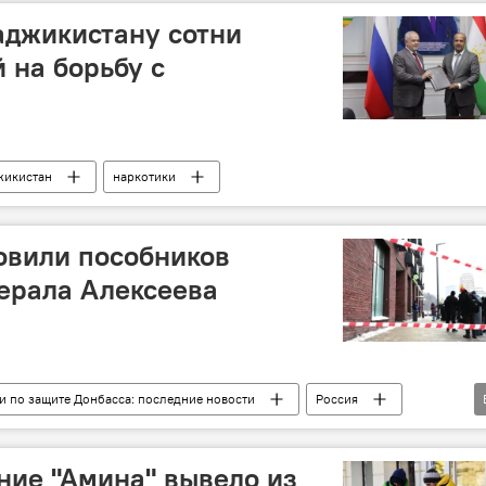
аджикистану сотни
 на борьбу с
жикистан
наркотики
овили пособников
ерала Алексеева
 по защите Донбасса: последние новости
Россия
ние "Амина" вывело из