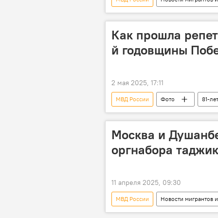
Миграция
Как прошла репет
й годовщины Побе
2 мая 2025, 17:11
МВД России
Фото
81-ле
Великая Отечественная война (1941-1
Москва
Армия и вооружени
Москва и Душанб
оргнабора таджик
11 апреля 2025, 09:30
МВД России
Новости мигрантов и
Таджикистан
Минтруд РФ