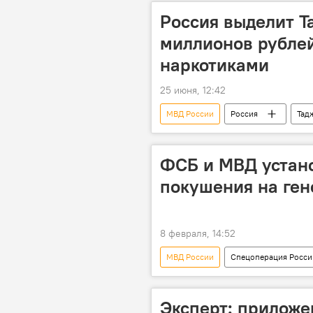
Россия выделит Т
миллионов рублей
наркотиками
25 июня, 12:42
МВД России
Россия
Тад
ФСБ и МВД устан
покушения на ген
8 февраля, 14:52
МВД России
Спецоперация России
Украина
ФСБ
Эксперт: приложе