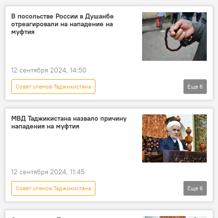
Новости Душанбе
Таджикистан
В посольстве России в Душанбе
отреагировали на нападение на
Религия
мусульманство
муфтия
12 сентября 2024, 14:50
Совет улемов Таджикистана
Еще
6
Происшествия, ЧП, криминал
Россия
Таджикистан
Религия
МВД Таджикистана назвало причину
нападения на муфтия
Новости Душанбе
мусульманство
12 сентября 2024, 11:45
Совет улемов Таджикистана
Еще
6
Происшествия, ЧП, криминал
Новости Душанбе
Таджикистан