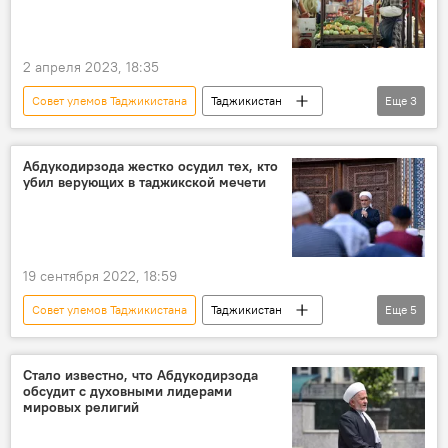
2 апреля 2023, 18:35
Совет улемов Таджикистана
Таджикистан
Еще
3
Общество
Новости Куляба и Хатлонской области
Абдукодирзода жестко осудил тех, кто
убил верующих в таджикской мечети
Священный месяц Рамадан - 2026
19 сентября 2022, 18:59
Совет улемов Таджикистана
Таджикистан
Еще
5
Кыргызстан
граница
Таджикско-кыргызская граница: последние новости
Стало известно, что Абдукодирзода
обсудит с духовными лидерами
убийство
конфликт
мировых религий