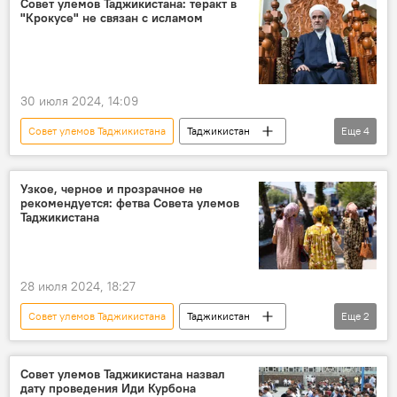
Совет улемов Таджикистана: теракт в
"Крокусе" не связан с исламом
Религия
Общество
мусульманство
30 июля 2024, 14:09
Совет улемов Таджикистана
Таджикистан
Еще
4
Россия
теракт
Религия
ислам
Узкое, черное и прозрачное не
рекомендуется: фетва Совета улемов
Таджикистана
28 июля 2024, 18:27
Совет улемов Таджикистана
Таджикистан
Еще
2
Общество
Религия
Совет улемов Таджикистана назвал
дату проведения Иди Курбона