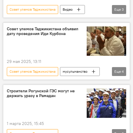
Совет улемов Таджикистана
Видео
Еще
3
Священный месяц Рамадан - 2026
Религия
мусульманство
Совет улемов Таджикистана объявил
дату проведения Иди Курбона
29 мая 2025, 13:11
Совет улемов Таджикистана
мусульманство
Еще
4
Какой сегодня праздник: календарь важных дат 2026
Религия
Таджикистан
Иди Курбон
Строители Рогунской ГЭС могут не
держать уразу в Рамадан
1 марта 2025, 15:45