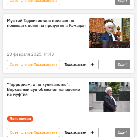
Совет улемов Таджикистана
Еще
6
Священный месяц Рамадан - 2026
Таджикистан
пост
Муфтий Таджикистана призвал не
повышать цены на продукты в Рамадан
Сайидмукарам Абдукодирзода
Религия
мусульманство
28 февраля 2025, 14:48
Совет улемов Таджикистана
Таджикистан
Еще
4
Саидмукаррам Абдулкодирзода
Священный месяц Рамадан - 2026
Религия
"Терроризм, а не хулиганство":
Верховный суд объяснил нападение
ислам
на муфтия
Эксклюзив
Совет улемов Таджикистана
Таджикистан
Еще
4