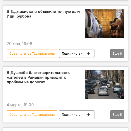
Общество
Миграция
В Таджикистане объявили точную дату
Иди Курбона
20 мая, 16:08
Совет улемов Таджикистана
Таджикистан
Еще
6
Общество
Религия
Комитет по делам религии Таджикистана
В Душанбе благотворительность
жителей в Рамадан приводит к
мусульманство
пробкам на дорогах
Какой сегодня праздник: календарь важных дат 2026
Курбан-байрам
4 марта, 15:00
Совет улемов Таджикистана
Таджикистан
Еще
5
Священный месяц Рамадан - 2026
Религия