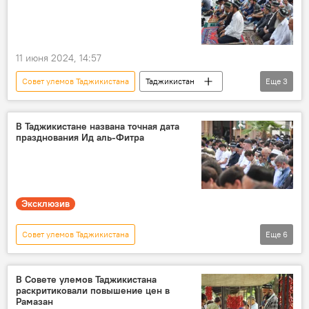
11 июня 2024, 14:57
Совет улемов Таджикистана
Таджикистан
Еще
3
ислам
Религия
Иди Курбон
В Таджикистане названа точная дата
празднования Ид аль-Фитра
Эксклюзив
Совет улемов Таджикистана
Еще
6
Священный месяц Рамадан - 2026
Таджикистан
праздник
ислам
В Совете улемов Таджикистана
раскритиковали повышение цен в
Религия
мусульманство
Рамазан