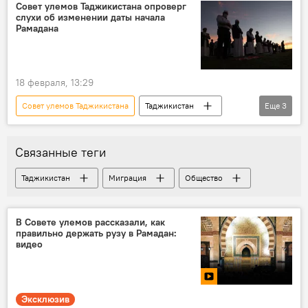
мусульманство
Новости Душанбе
Совет улемов Таджикистана опроверг
слухи об изменении даты начала
Транспорт
Рамадана
18 февраля, 13:29
Совет улемов Таджикистана
Таджикистан
Еще
3
Религия
мусульманство
Священный месяц Рамадан - 2026
Связанные теги
Таджикистан
Миграция
Общество
В Совете улемов рассказали, как
правильно держать рузу в Рамадан:
видео
Эксклюзив