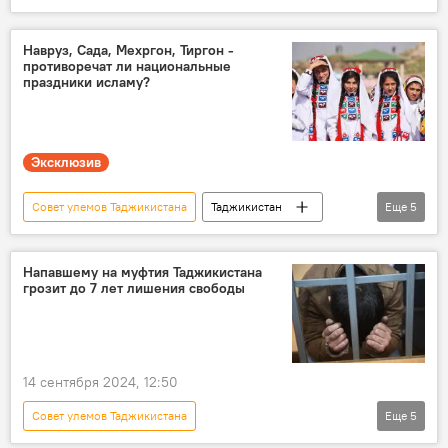
Происшествия, ЧП, криминал
Религия
Верховный суд Таджикистана
Навруз, Сада, Мехргон, Тиргон -
противоречат ли национальные
Саидмукаррам Абдулкодирзода
праздники исламу?
Эксклюзив
Совет улемов Таджикистана
Таджикистан
Еще
5
Какой сегодня праздник: календарь важных дат 2026
Празднование Навруза-2026
праздник
Напавшему на муфтия Таджикистана
грозит до 7 лет лишения свободы
Религия
Навруз
14 сентября 2024, 12:50
Совет улемов Таджикистана
Еще
5
Происшествия, ЧП, криминал