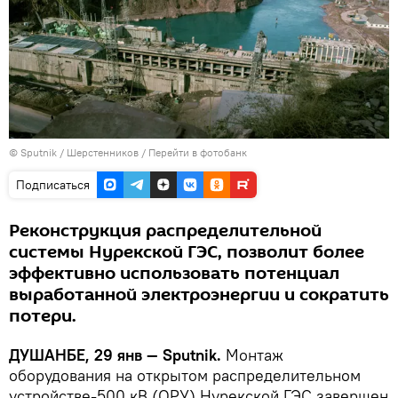
©
Sputnik
/ Шерстенников
/
Перейти в фотобанк
Подписаться
Реконструкция распределительной
системы Нурекской ГЭС, позволит более
эффективно использовать потенциал
выработанной электроэнергии и сократить
потери.
ДУШАНБЕ, 29 янв — Sputnik.
Монтаж
оборудования на открытом распределительном
устройстве-500 кВ (ОРУ) Нурекской ГЭС завершен