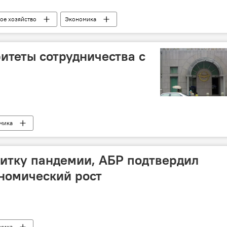
ое хозяйство
Экономика
итеты сотрудничества с
мика
итку пандемии, АБР подтвердил
номический рост
мика