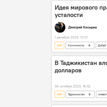
Идея мирового пр
усталости
Дмитрий Косырев
1 декабря 2023, 12:01
АБР
Колумнисты
Дубай
В Таджикистан вл
долларов
30 октября 2023, 18:32
АБР
Таджикистан
инвес