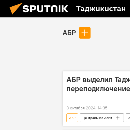
Таджикистан
АБР
АБР выделил Тадж
переподключение
8 октября 2024, 14:35
АБР
Центральная Азия