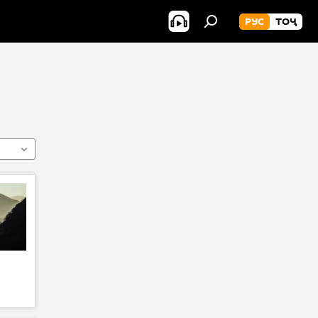
РУС
ТОҶ