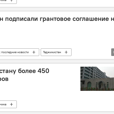
н подписали грантовое соглашение 
: последние новости
Таджикистан
навирус
стану более 450
ров
мика