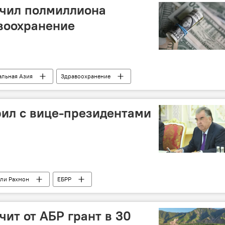
учил полмиллиона
воохранение
альная Азия
Здравоохранение
ил с вице-президентами
ли Рахмон
ЕБРР
чит от АБР грант в 30