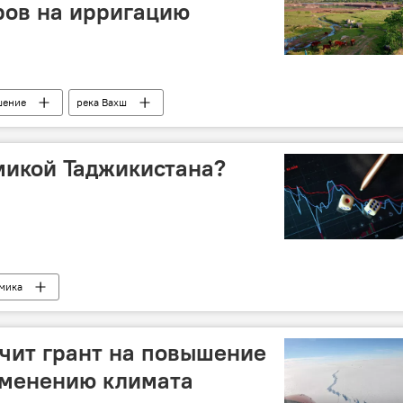
ров на ирригацию
шение
река Вахш
омикой Таджикистана?
мика
чит грант на повышение
зменению климата