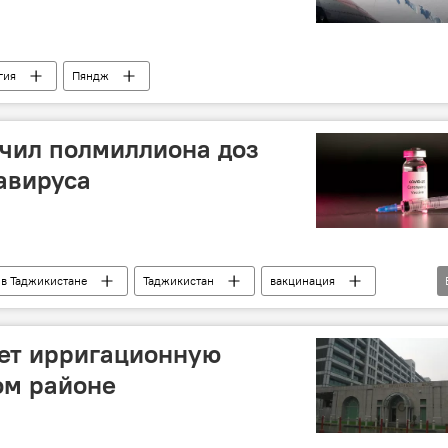
гия
Пяндж
чил полмиллиона доз
авируса
 в Таджикистане
Таджикистан
вакцинация
итай
ет ирригационную
ом районе