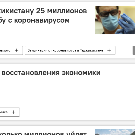
жикистану 25 миллионов
бу с коронавирусом
авирус
Вакцинация от коронавируса в Таджикистане
ние новости
 восстановления экономики
мика
сколько миллионов уйдет