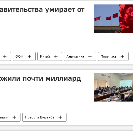
авительства умирает от
ООН
Китай
Аналитика
Политика
ожили почти миллиард
тиции
Новости Душанбе