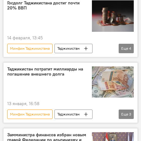
финансы
Госдолг Таджикистана достиг почти
20% ВВП
14 февраля, 13:45
Минфин Таджикистана
Таджикистан
Еще
4
финансы
Экономика
госдолг
ВВП
Таджикистан потратит миллиарды на
погашение внешнего долга
13 января, 16:58
Минфин Таджикистана
Таджикистан
Еще
3
Экономика
бюджет
финансы
Замминистра финансов избран новым
главой Федерации по альпинизму и