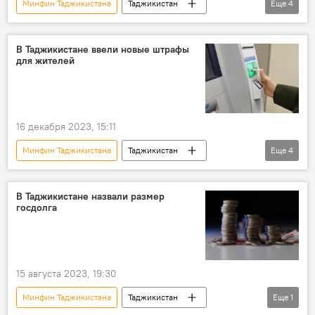
Минфин Таджикистана
Таджикистан
Еще
4
финансы
долги
Экономика
госдолг
В Таджикистане ввели новые штрафы
для жителей
16 декабря 2023, 15:11
Минфин Таджикистана
Таджикистан
Еще
4
Общество
Налоговый комитет Таджикистана
расчеты
В Таджикистане назвали размер
госдолга
финансы
15 августа 2023, 19:30
Минфин Таджикистана
Таджикистан
Еще
1