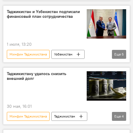
финансы
доходы
бюджет
Таджикистан и Узбекистан подписали
финансовый план сотрудничества
1 июля, 13:20
Минфин Таджикистана
Узбекистан
Еще
5
Узбекистан и Таджикистан: новости
Центральная Азия
Таджикистан
Таджикистану удалось снизить
внешний долг
финансы
Экономика
30 мая, 16:01
Минфин Таджикистана
Таджикистан
Еще
4
Экономика
долги
госдолг