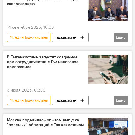
скалолазанию
14 сентября 2025, 10:30
Минфин Таджикистана
Таджикистан
Еще
3
Спорт
Таджикистан: свежие новости спорта
отставки и назначения
В Таджикистане запустят созданное
при сотрудничестве с РФ налоговое
приложение
3 июля 2025, 09:30
Минфин Таджикистана
Таджикистан
Еще
6
Россия
сотрудничество
налог
Налоговый комитет Таджикистана
финансы
Москва поделилась опытом выпуска
"зеленых" облигаций с Таджикистаном
Минфин России