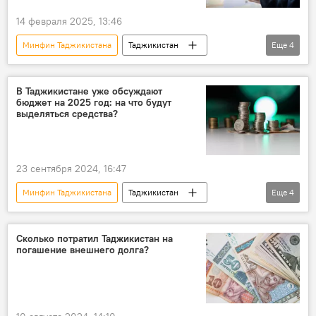
14 февраля 2025, 13:46
Минфин Таджикистана
Таджикистан
Еще
4
Экономика
банк
исламский банкинг
финансы
В Таджикистане уже обсуждают
бюджет на 2025 год: на что будут
выделяться средства?
23 сентября 2024, 16:47
Минфин Таджикистана
Таджикистан
Еще
4
бюджет
Правительство Таджикистана
парламент Таджикистана
закон
Сколько потратил Таджикистан на
погашение внешнего долга?