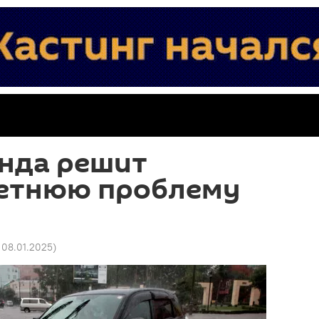
нда решит
етнюю проблему
7 08.01.2025
)