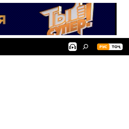
РУС
ТОҶ