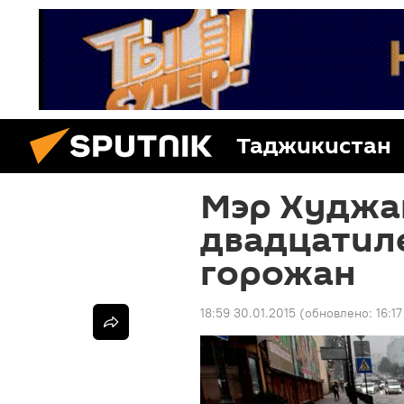
Таджикистан
Мэр Худжа
двадцатил
горожан
18:59 30.01.2015
(обновлено:
16:1