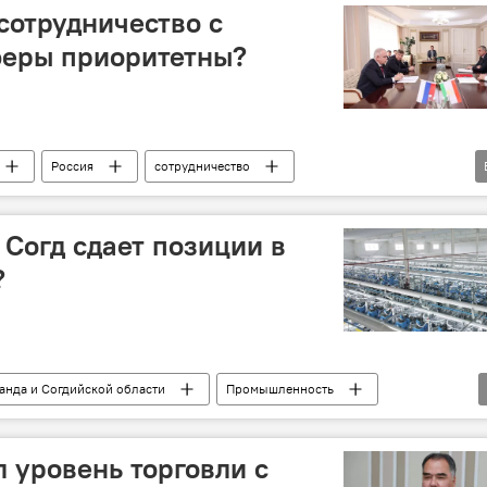
сотрудничество с
феры приоритетны?
Россия
сотрудничество
асти
Промышленность
Семен Григорьев
 Согд сдает позиции в
?
анда и Согдийской области
Промышленность
 уровень торговли с