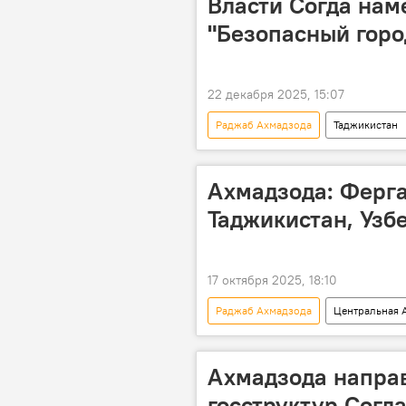
Власти Согда нам
"Безопасный горо
22 декабря 2025, 15:07
Раджаб Ахмадзода
Таджикистан
Наука и технологии
Ахмадзода: Ферг
Таджикистан, Узб
17 октября 2025, 18:10
Раджаб Ахмадзода
Центральная 
Новости Худжанда и Согдийской обл
Ахмадзода направ
госструктур Согд