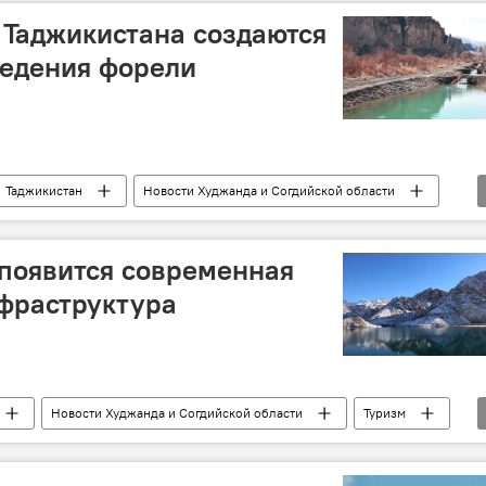
 Таджикистана создаются
ведения форели
Таджикистан
Новости Худжанда и Согдийской области
появится современная
фраструктура
Новости Худжанда и Согдийской области
Туризм