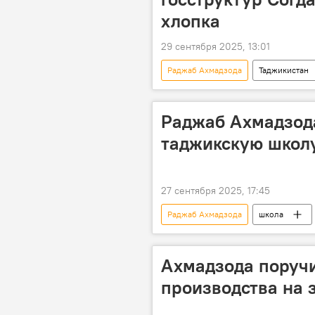
хлопка
29 сентября 2025, 13:01
Раджаб Ахмадзода
Таджикистан
сельское хозяйство
Раджаб Ахмадзода
таджикскую школу
27 сентября 2025, 17:45
Раджаб Ахмадзода
школа
Новости Худжанда и Согдийской обл
Ахмадзода поруч
производства на 