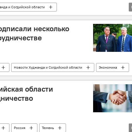
анда и Согдийской области
угд"
Таджикистан
инвестиции
Экономика
одписали несколько
рудничестве
Новости Худжанда и Согдийской области
Экономика
ийская области
дничество
Россия
Тюмень