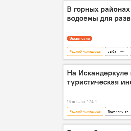
Истаравшан
В горных районах
водоемы для раз
Эксклюзив
Раджаб Ахмадзода
рыба
рыбное хозяйство
На Искандеркуле 
туристическая ин
16 января, 12:54
Раджаб Ахмадзода
Таджикистан
Строительство