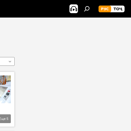
РУС
ТОҶ
Еще
5