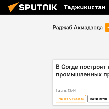
Таджикистан
Раджаб Ахмадзода
В Согде построят
промышленных п
1 июня, 13:44
Раджаб Ахмадзода
Таджикистан
Промышленность
предприя