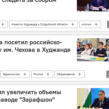
Новости Худжанда и Согдийской области
хлопок
 посетил российско-
 им. Чехова в Худжанде
Таджикистан
Россия
Образование
асти
визит
ил увеличить объемы
заводе "Зарафшон"