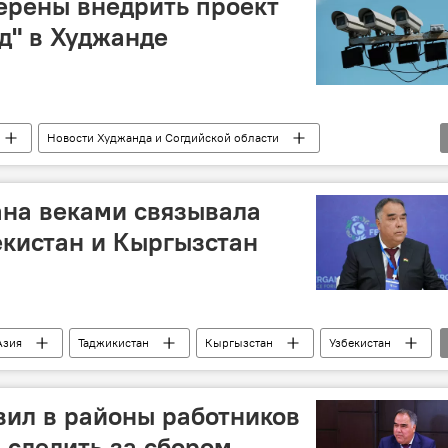
ерены внедрить проект
д" в Худжанде
Новости Худжанда и Согдийской области
ана веками связывала
екистан и Кыргызстан
Азия
Таджикистан
Кыргызстан
Узбекистан
асти
ил в районы работников
а следить за сбором