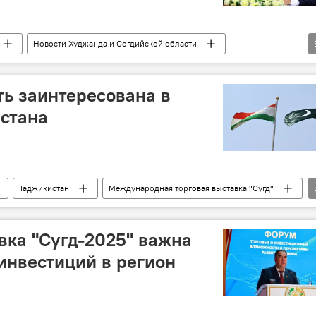
Новости Худжанда и Согдийской области
завод
ть заинтересована в
стана
Таджикистан
Международная торговая выставка "Сугд"
вка "Сугд-2025" важна
инвестиций в регион