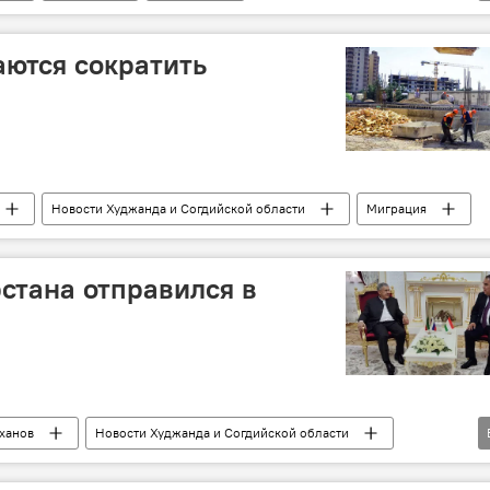
асти
Экономика
аются сократить
Новости Худжанда и Согдийской области
Миграция
рстана отправился в
ханов
Новости Худжанда и Согдийской области
Россия
Экономика