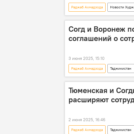
Раджаб Ахмадзода
Новости Худж
Международная торговая выставка "С
Согд и Воронеж п
соглашений о сот
3 июня 2025, 15:10
Раджаб Ахмадзода
Таджикистан
Тюменская и Согд
расширяют сотру
2 июня 2025, 16:46
Раджаб Ахмадзода
Таджикистан