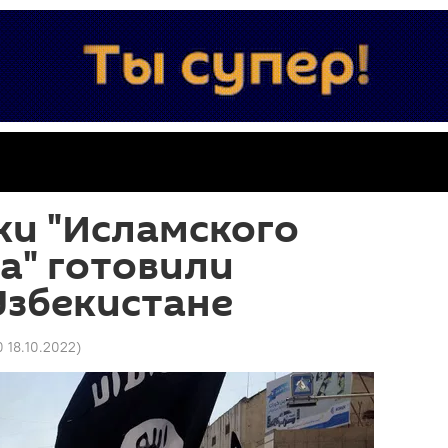
ки "Исламского
а" готовили
Узбекистане
0 18.10.2022
)