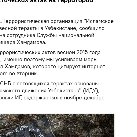
стических актах на территории
k.
Террористическая организация "Исламское
весной теракты в Узбекистане, сообщило
на сотрудника Службы национальной
лишера Хамдамова.
ррористических актов весной 2015 года
а, именно поэтому мы усиливаем меры
ил Хамдамов, которого цитирует интернет-
com во вторник.
 СНБ о готовящихся терактах основаны
ламского движения Узбекистана" (ИДУ),
ровки ИГ, задержанных в ноябре-декабре