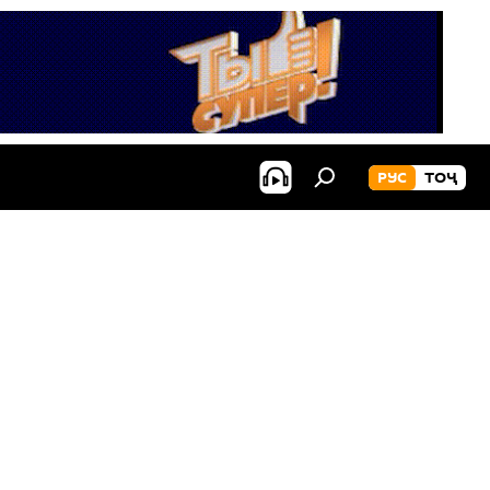
РУС
ТОҶ