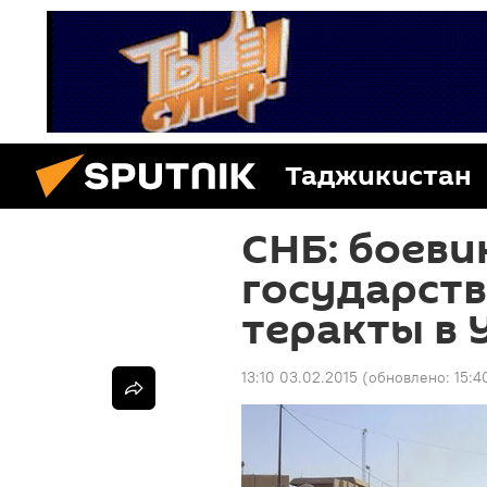
Таджикистан
СНБ: боеви
государств
теракты в 
13:10 03.02.2015
(обновлено:
15:4