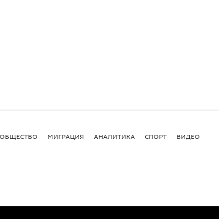
ОБЩЕСТВО
МИГРАЦИЯ
АНАЛИТИКА
СПОРТ
ВИДЕО
И