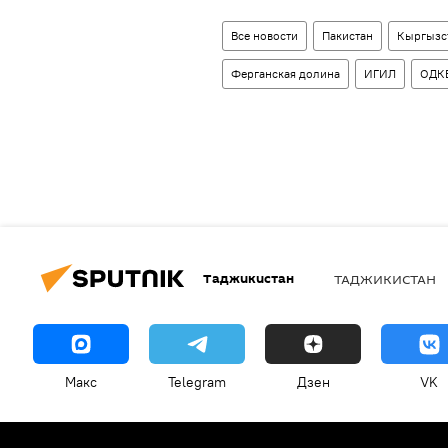
Все новости
Пакистан
Кыргызс
Ферганская долина
ИГИЛ
ОДК
Таджикистан
ТАДЖИКИСТАН
Макс
Telegram
Дзен
VK