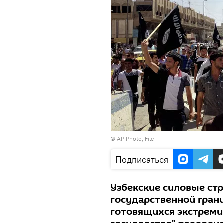
© AP Photo, File
Подписаться
Узбекские силовые ст
государственной гран
готовящихся экстреми