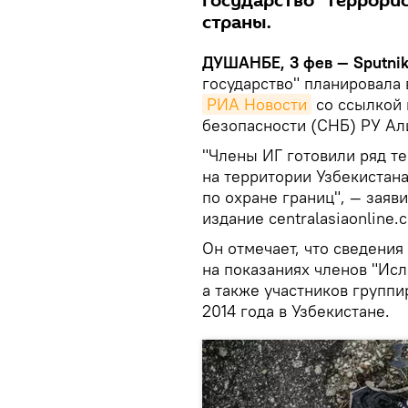
государство" террори
страны.
ДУШАНБЕ, 3 фев — Sputni
государство" планировала 
РИА Новости
со ссылкой 
безопасности (СНБ) РУ А
"Члены ИГ готовили ряд те
на территории Узбекистан
по охране границ", — заяв
издание centralasiaonline.
Он отмечает, что сведения
на показаниях членов "Ис
а также участников группи
2014 года в Узбекистане.