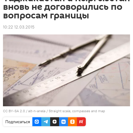
вновь не договорились по
вопросам границы
10:22 12.03.2015
CC BY-SA 2.0
/
alt-n-anela
/
Straight scale, compasses and map
Подписаться