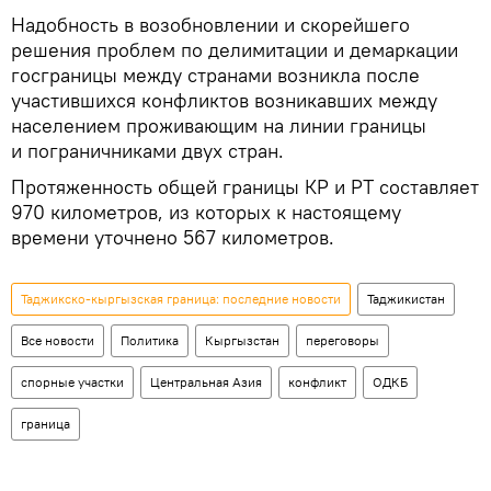
Надобность в возобновлении и скорейшего
решения проблем по делимитации и демаркации
госграницы между странами возникла после
участившихся конфликтов возникавших между
населением проживающим на линии границы
и пограничниками двух стран.
Протяженность общей границы КР и РТ составляет
970 километров, из которых к настоящему
времени уточнено 567 километров.
Таджикско-кыргызская граница: последние новости
Таджикистан
Все новости
Политика
Кыргызстан
переговоры
спорные участки
Центральная Азия
конфликт
ОДКБ
граница