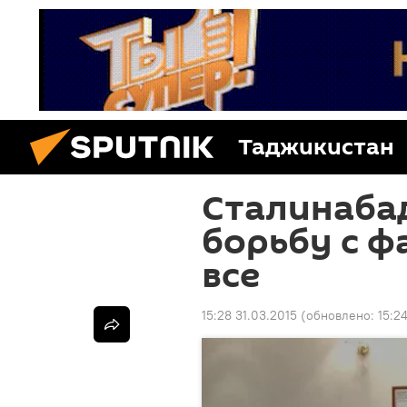
Таджикистан
Сталинабад,
борьбу с 
все
15:28 31.03.2015
(обновлено:
15:2