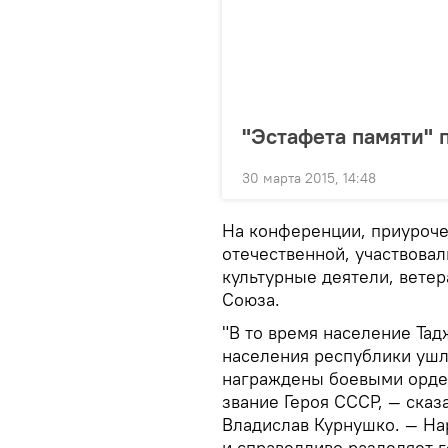
"Эстафета памяти" 
30 марта 2015, 14:48
На конференции, приуроче
отечественной, участвова
культурные деятели, вете
Союза.
"В то время население Тад
населения республики ушл
награждены боевыми орден
звание Героя СССР, — сказ
Владислав Курнушко. — На
и справедливо разделяет 