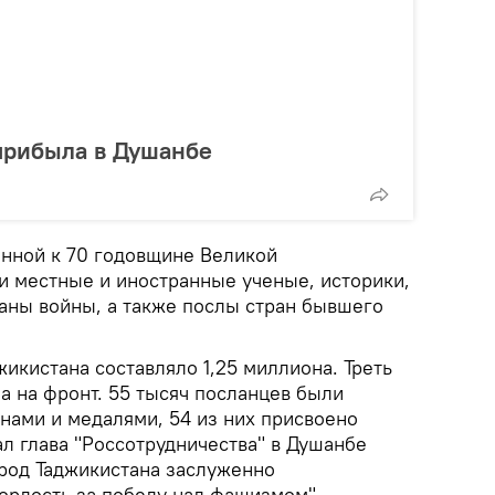
прибыла в Душанбе
нной к 70 годовщине Великой
ли местные и иностранные ученые, историки,
раны войны, а также послы стран бывшего
жикистана составляло 1,25 миллиона. Треть
а на фронт. 55 тысяч посланцев были
ами и медалями, 54 из них присвоено
ал глава "Россотрудничества" в Душанбе
род Таджикистана заслуженно
гордость за победу над фашизмом".