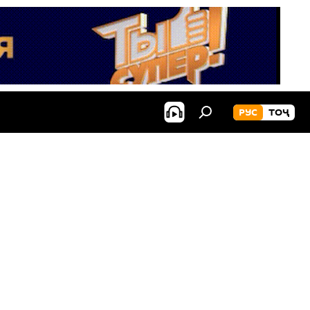
РУС
ТОҶ