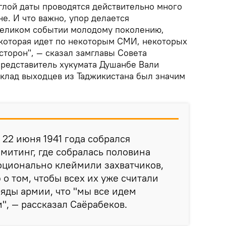
глой даты проводятся действительно много
е. И что важно, упор делается
великом событии молодому поколению,
 которая идет по некоторым СМИ, некоторых
 сторон", — сказал замглавы Совета
представитель хукумата Душанбе Вали
вклад выходцев из Таджикистана был значим
 22 июня 1941 года собрался
итинг, где собралась половина
оционально клеймили захватчиков,
о том, чтобы всех их уже считали
яды армии, что "мы все идем
", — рассказал Саёрабеков.