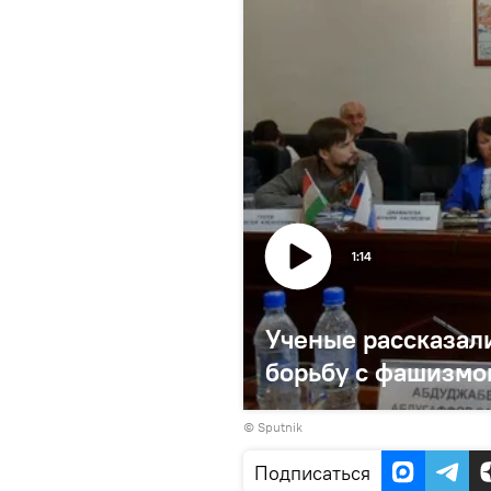
1:14
Ученые рассказали
борьбу с фашизмо
© Sputnik
Подписаться