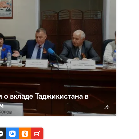
 о вкладе Таджикистана в
м