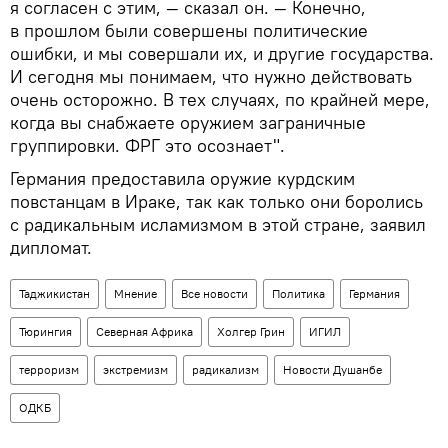
я согласен с этим, — сказал он. — Конечно,
в прошлом были совершены политические
ошибки, и мы совершали их, и другие государства.
И сегодня мы понимаем, что нужно действовать
очень осторожно. В тех случаях, по крайней мере,
когда вы снабжаете оружием заграничные
группировки. ФРГ это осознает".
Германия предоставила оружие курдским
повстанцам в Ираке, так как только они боролись
с радикальным исламизмом в этой стране, заявил
дипломат.
Таджикистан
Мнение
Все новости
Политика
Германия
Тюрингия
Северная Африка
Холгер Грин
ИГИЛ
терроризм
экстремизм
радикализм
Новости Душанбе
ОДКБ