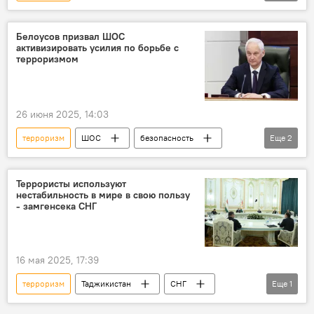
Афганистан и Таджикистан: новости на границе
Видео
Таджикистан
Россия
Белоусов призвал ШОС
активизировать усилия по борьбе с
Афганистан
граница
терроризмом
26 июня 2025, 14:03
терроризм
ШОС
безопасность
Еще
2
Андрей Белоусов
Министерство обороны РФ
Террористы используют
нестабильность в мире в свою пользу
- замгенсека СНГ
16 мая 2025, 17:39
терроризм
Таджикистан
СНГ
Еще
1
безопасность