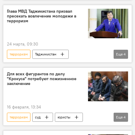
Спецоперация России по защите Донбасса: последние новости
Россия
Украина
конфликт
Глава МВД Таджикистана призвал
пресекать вовлечение молодежи в
Политика
МИД РФ
терроризм
Мария Захарова
24 марта, 09:30
терроризм
Таджикистан
Еще
4
МВД Таджикистана
молодежь
экстремизм
Общество
Для всех фигурантов по делу
"Крокуса" потребуют пожизненное
заключение
16 февраля, 13:34
терроризм
суд
юристы
Еще
4
Общество
Россия
теракт