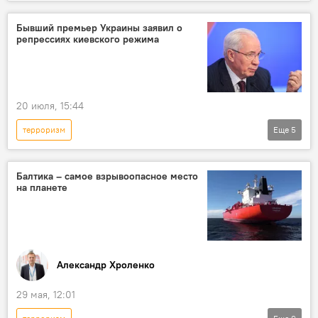
Спецоперация России по защите Донбасса: последние новости
Россия
Украина
Дмитрий Песков
Бывший премьер Украины заявил о
репрессиях киевского режима
конфликт
20 июля, 15:44
терроризм
Еще
5
Спецоперация России по защите Донбасса: последние новости
Украина
репрессии
Политика
Балтика – самое взрывоопасное место
на планете
конфликт
Александр Хроленко
29 мая, 12:01