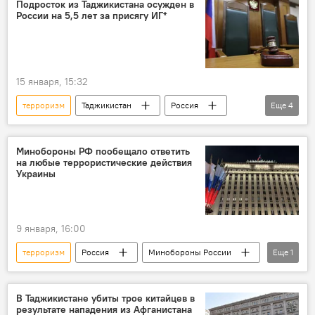
Происшествия, ЧП, криминал
Подросток из Таджикистана осужден в
России на 5,5 лет за присягу ИГ*
15 января, 15:32
терроризм
Таджикистан
Россия
Еще
4
ИГИЛ
Происшествия, ЧП, криминал
Афганистан
Мир
Минобороны РФ пообещало ответить
на любые террористические действия
Украины
9 января, 16:00
терроризм
Россия
Минобороны России
Еще
1
Украина
В Таджикистане убиты трое китайцев в
результате нападения из Афганистана