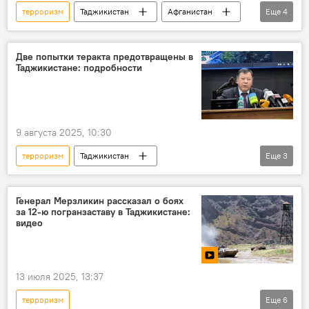
терроризм
Таджикистан
Афганистан
Еще
4
ИГИЛ
талибы
прокуратура
Генпрокуратура Таджикистана
Две попытки теракта предотвращены в
Таджикистане: подробности
9 августа 2025, 10:30
терроризм
Таджикистан
Еще
3
МВД Таджикистана
теракт
экстремизм
Генерал Мерзликин рассказал о боях
за 12-ю погранзаставу в Таджикистане:
видео
13 июля 2025, 13:37
терроризм
Еще
6