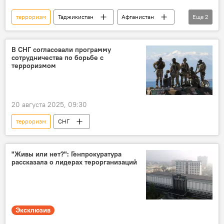
терроризм
Таджикистан
Афганистан
Еще
2
Пакистан
ИГИЛ
В СНГ согласовали программу
сотрудничества по борьбе с
терроризмом
20 августа 2025, 09:30
терроризм
СНГ
"Живы или нет?": Генпрокуратура
рассказала о лидерах терорганизаций
Эксклюзив