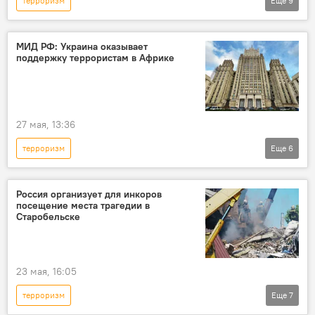
терроризм
Еще
9
Спецоперация России по защите Донбасса: последние новости
Колумнисты
Аналитика
Россия
МИД РФ: Украина оказывает
поддержку террористам в Африке
Украина
Европа и ЕС
Политика
Прибалтика
НАТО
27 мая, 13:36
терроризм
Еще
6
Спецоперация России по защите Донбасса: последние новости
Украина
Африка
МИД РФ
Россия организует для инкоров
посещение места трагедии в
Политика
Армия и вооружение
Старобельске
23 мая, 16:05
терроризм
Еще
7