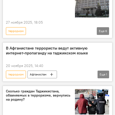
27 ноября 2025, 18:05
терроризм
Еще
6
Афганистан и Таджикистан: новости на границе
Таджикистан
Китай
Афганистан
В Афганистане террористы ведут активную
интернет-пропаганду на таджикском языке
МИД Таджикистана
Происшествия, ЧП, криминал
20 ноября 2025, 14:40
терроризм
Афганистан
Еще
1
Центральная Азия
Афганистан и Таджикистан: новости на границе
Сколько граждан Таджикистана,
обвиняемых в терроризме, вернулись
на родину?