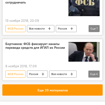
сотрудничать
13 ноября 2018, 20:09
ФСБ России
Все новости
Россия
Еще
7
Общество
сотрудничество
ИГИЛ
ФСБ
ФСБ РФ
терроризм
Бортников: ФСБ фиксирует каналы
перевода средств для ИГИЛ из России
Происшествия, ЧП, криминал
8 ноября 2018, 17:09
ФСБ России
Россия
Все новости
Еще
4
ИГИЛ
ФСБ
ФСБ РФ
финансы
Еще 20 материалов