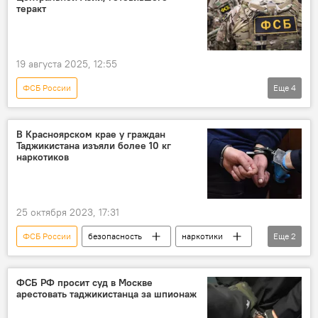
Россия
конфликт
Мир
теракт
19 августа 2025, 12:55
ФСБ России
Еще
4
Новости мигрантов из Центральной Азии в России
Угроза терактов в России
Россия
В Красноярском крае у граждан
Таджикистана изъяли более 10 кг
Миграция
наркотиков
25 октября 2023, 17:31
ФСБ России
безопасность
наркотики
Еще
2
Таджикистан
Россия
ФСБ РФ просит суд в Москве
арестовать таджикистанца за шпионаж