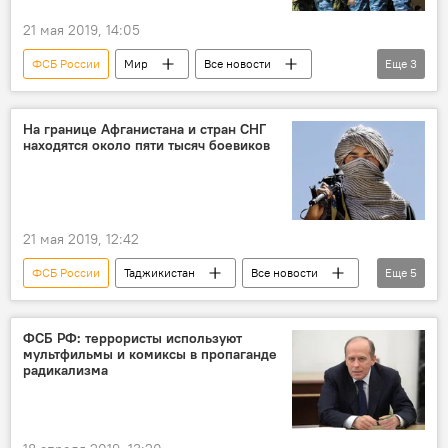
21 мая 2019, 14:05
ФСБ России
Мир
Все новости
Еще
3
СНГ
терроризм
Александр Бортников
На границе Афганистана и стран СНГ
находятся около пяти тысяч боевиков
21 мая 2019, 12:42
ФСБ России
Таджикистан
Все новости
Еще
5
Александр Бортников
Афганистан
СНГ
ФСБ РФ: террористы используют
мультфильмы и комиксы в пропаганде
Афганистан и Таджикистан: новости на границе
радикализма
Центральная Азия