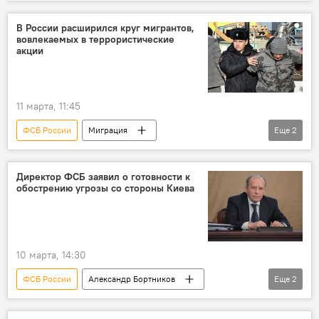
Спецоперация России по защите Донбасса: последние новости
Россия
Украина
теракт
В России расширился круг мигрантов,
вовлекаемых в террористические
ФСБ
акции
11 марта, 11:45
ФСБ России
Миграция
Еще
2
Александр Бортников
Россия
Директор ФСБ заявил о готовности к
обострению угрозы со стороны Киева
10 марта, 14:30
ФСБ России
Александр Бортников
Еще
2
Россия