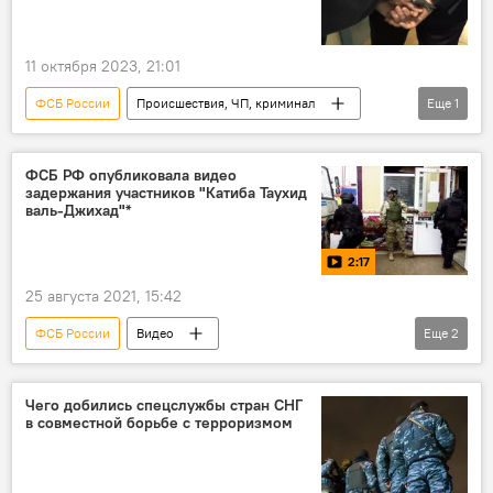
11 октября 2023, 21:01
ФСБ России
Происшествия, ЧП, криминал
Еще
1
Россия
ФСБ РФ опубликовала видео
задержания участников "Катиба Таухид
валь-Джихад"*
2:17
25 августа 2021, 15:42
ФСБ России
Видео
Еще
2
задержание членов преступной группы
Угроза терактов в России
Чего добились спецслужбы стран СНГ
в совместной борьбе с терроризмом