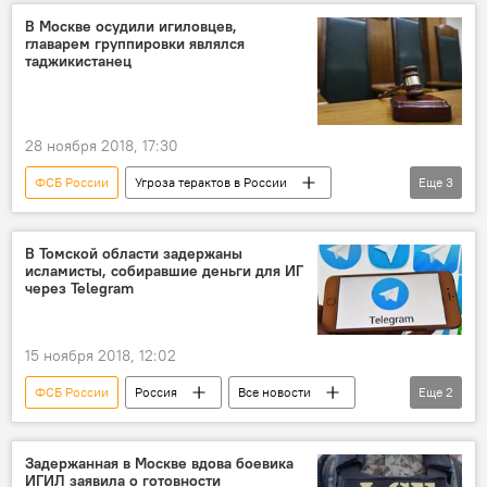
Александр Бортников
терроризм
В Москве осудили игиловцев,
главарем группировки являлся
таджикистанец
28 ноября 2018, 17:30
ФСБ России
Угроза терактов в России
Еще
3
Россия
Все новости
ИГИЛ
В Томской области задержаны
исламисты, собиравшие деньги для ИГ
через Telegram
15 ноября 2018, 12:02
ФСБ России
Россия
Все новости
Еще
2
Угроза терактов в России
ИГИЛ
Задержанная в Москве вдова боевика
ИГИЛ заявила о готовности