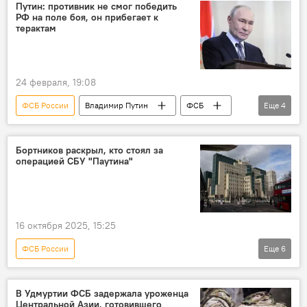
Спецоперация России по защите Донбасса: последние новости
Путин: противник не смог победить
РФ на поле боя, он прибегает к
терактам
24 февраля, 19:08
ФСБ России
Владимир Путин
ФСБ
Еще
4
Угроза терактов в России
теракт
безопасность
Бортников раскрыл, кто стоял за
операцией СБУ "Паутина"
Спецоперация России по защите Донбасса: последние новости
16 октября 2025, 15:25
ФСБ России
Еще
6
Спецоперация России по защите Донбасса: последние новости
Александр Бортников
Украина
В Удмуртии ФСБ задержала уроженца
Центральной Азии, готовившего