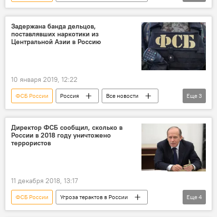
Россия
Все новости
Новости мигрантов из Центральной Азии в России
Задержана банда дельцов,
поставлявших наркотики из
терроризм
МВД России
Центральной Азии в Россию
10 января 2019, 12:22
ФСБ России
Россия
Все новости
Еще
3
Центральная Азия
наркотики
Происшествия, ЧП, криминал
Директор ФСБ сообщил, сколько в
России в 2018 году уничтожено
террористов
11 декабря 2018, 13:17
ФСБ России
Угроза терактов в России
Еще
4
Россия
Все новости