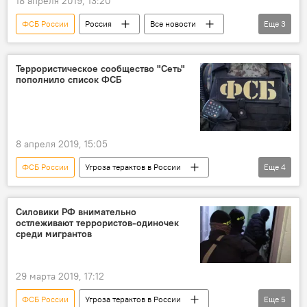
18 апреля 2019, 13:20
ФСБ России
Россия
Все новости
Еще
3
Угроза терактов в России
терроризм
мультфильм
Террористическое сообщество "Сеть"
пополнило список ФСБ
8 апреля 2019, 15:05
ФСБ России
Угроза терактов в России
Еще
4
Россия
Все новости
терроризм
соцсети
Силовики РФ внимательно
остлеживают террористов-одиночек
среди мигрантов
29 марта 2019, 17:12
ФСБ России
Угроза терактов в России
Еще
5