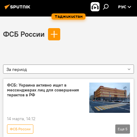
РУС
Таджикистан
ФСБ России
За период
ФСБ: Украина активно ищет в
мессенджерах лиц для совершения
терактов в РФ
14 марта, 14:12
ФСБ России
Еще
5