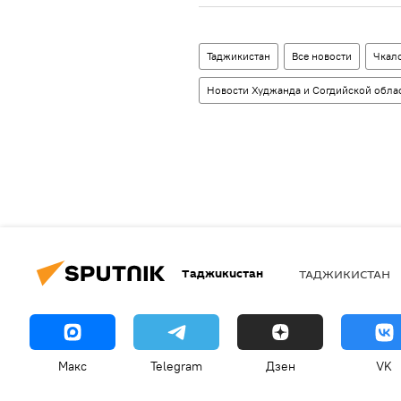
Таджикистан
Все новости
Чкал
Новости Худжанда и Согдийской обла
Таджикистан
ТАДЖИКИСТАН
Макс
Telegram
Дзен
VK