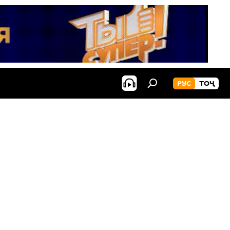
РУС
ТОҶ