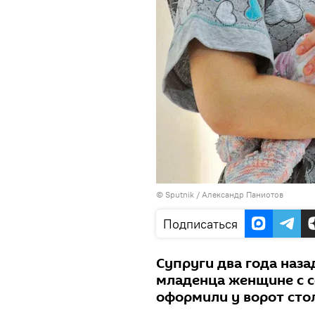
©
Sputnik
/ Александр Паниотов
Подписаться
Супруги два года наз
младенца женщине с с
оформили у ворот сто