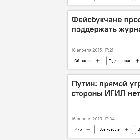
Юрий Федотов
ООН
трагедия
наркотики
Фейсбукчане про
поддержать журн
16 апреля 2015, 17:21
Общество
Таджикистан
Новости Душанбе
Махмадса
Путин: прямой уг
стороны ИГИЛ не
16 апреля 2015, 17:04
Мир
Все новости
В
Таджикистан
граница