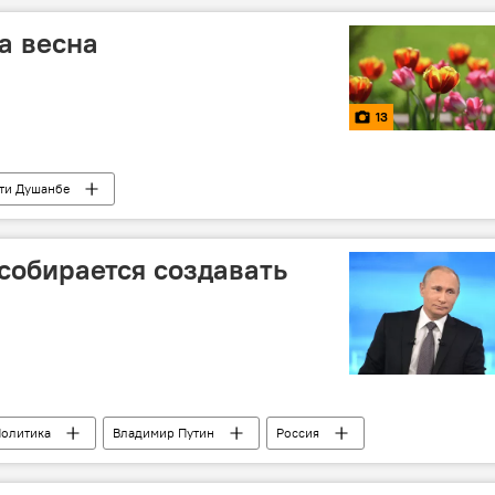
а весна
13
ти Душанбе
 собирается создавать
олитика
Владимир Путин
Россия