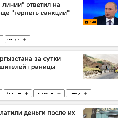
 линии" ответил на
еще "терпеть санкции"
0:46
санкции
гызстана за сутки
ушителей границы
Казахстан
Кыргызстан
граница
гызская граница: последние новости
ОДКБ
атили деньги после их