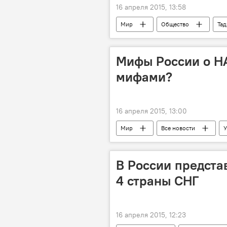
16 апреля 2015, 13:58
Мир
Общество
Та
Дубай
ОАЭ
Катар
МИД Таджикистана
ОДКБ
Мифы России о НА
мифами?
16 апреля 2015, 13:00
Мир
Все новости
У
НАТО
Россия
Sput
В России предста
4 страны СНГ
16 апреля 2015, 12:23