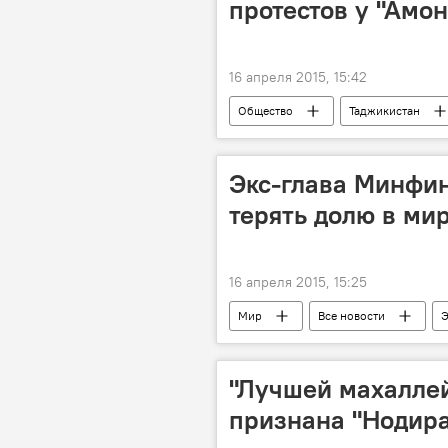
протестов у "Амо
16 апреля 2015, 15:42
Общество
Таджикистан
Новости Душанбе
Экс-глава Минфин
терять долю в ми
16 апреля 2015, 15:25
Мир
Все новости
Э
технический процесс
Росси
"Лучшей махалле
признана "Нодир