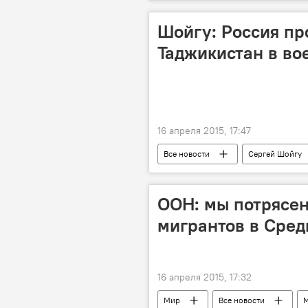
Юлия Мусташ
убийство
Шойгу: Россия п
Таджикистан в во
16 апреля 2015, 17:47
Все новости
Сергей Шойгу
ОДКБ
Минобороны России
ООН: мы потрясе
мигрантов в Сре
16 апреля 2015, 17:32
Мир
Все новости
М