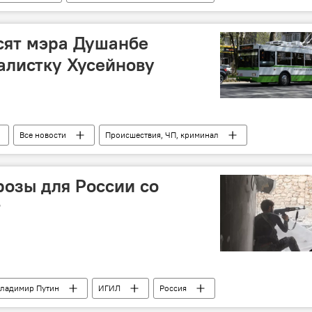
Трагедия на острове Лампедуза
беженцы
ОДКБ
смерть
Средиземное море
сят мэра Душанбе
алистку Хусейнову
Все новости
Происшествия, ЧП, криминал
ид Убайдуллоев
розы для России со
т
ладимир Путин
ИГИЛ
Россия
ОДКБ