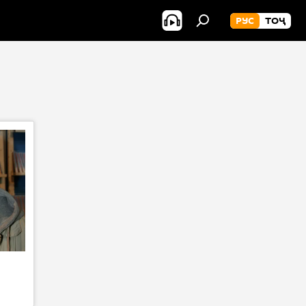
РУС
ТОҶ