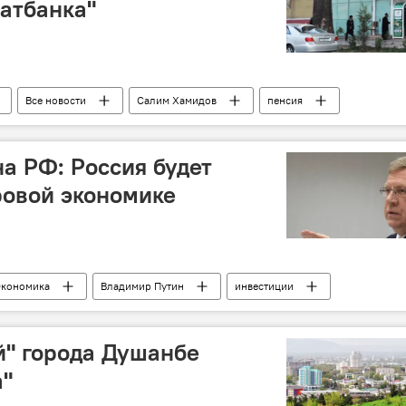
натбанка"
Все новости
Салим Хамидов
пенсия
а РФ: Россия будет
ровой экономике
кономика
Владимир Путин
инвестиции
я
ВВП
й" города Душанбе
а"