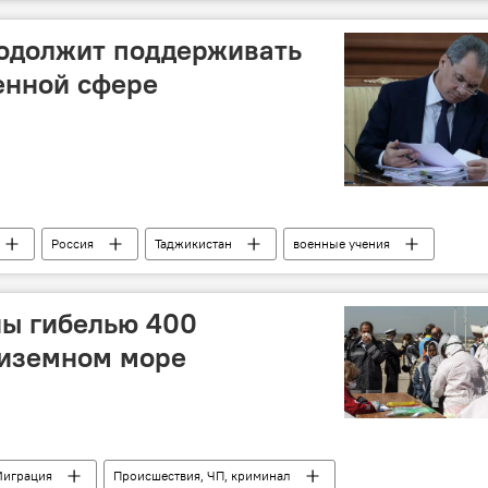
смерть известных людей
родолжит поддерживать
енной сфере
Россия
Таджикистан
военные учения
ны гибелью 400
диземном море
играция
Происшествия, ЧП, криминал