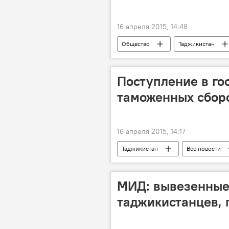
16 апреля 2015, 14:48
Общество
Таджикистан
Махмадсаид Убайдуллоев
Поступление в го
таможенных сбор
16 апреля 2015, 14:17
Таджикистан
Все новости
Казахстан
Швейцария
Россия
торговля
Т
МИД: вывезенные
таджикистанцев,