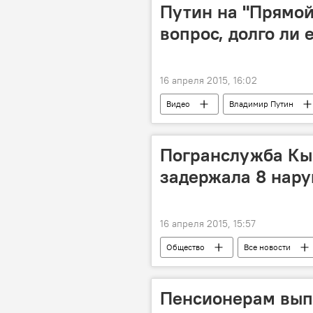
Путин на "Прямой
вопрос, долго ли 
16 апреля 2015, 16:02
Видео
Владимир Путин
Погранслужба Кыр
задержала 8 нар
16 апреля 2015, 15:57
Общество
Все новости
Таджикистан
Таджикско-кыр
Происшествия, ЧП, криминал
Пенсионерам выпл