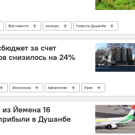
Все новости
конкурс
Новости Душанбе
сбюджет за счет
ов снизилось на 24%
Экономика
Афганистан
Иран
Китай
Турция
Литва
ОАЭ
аможенная служба Таджикистана
бюджет
 из Йемена 16
 прибыли в Душанбе