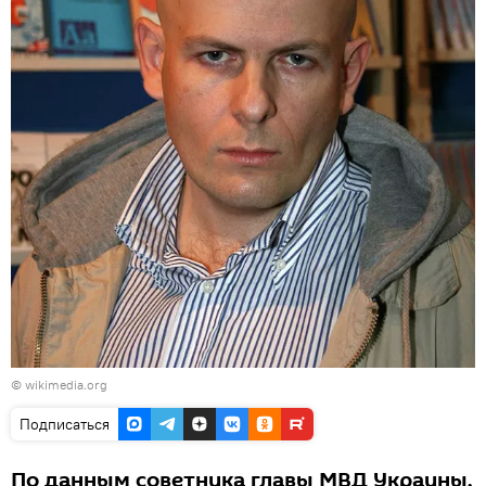
©
wikimedia.org
Подписаться
По данным советника главы МВД Украины,