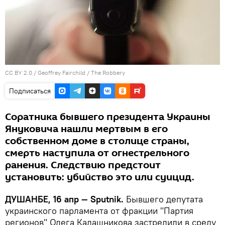
CC BY 2.0
/
Geoffrey Fairchild
/
The Robbery
Подписаться
Соратника бывшего президента Украины
Януковича нашли мертвым в его
собственном доме в столице страны,
смерть наступила от огнестрельного
ранения. Следствию предстоит
установить: убийство это или суицид.
ДУШАНБЕ, 16 апр — Sputnik.
Бывшего депутата
украинского парламента от фракции "Партия
регионов" Олега Калашникова застрелили в среду