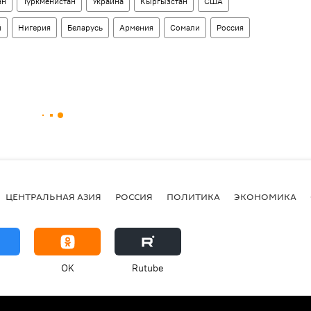
ан
Туркменистан
Украина
Кыргызстан
США
й
Нигерия
Беларусь
Армения
Сомали
Россия
ЦЕНТРАЛЬНАЯ АЗИЯ
РОССИЯ
ПОЛИТИКА
ЭКОНОМИКА
OK
Rutube