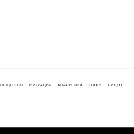
ОБЩЕСТВО
МИГРАЦИЯ
АНАЛИТИКА
СПОРТ
ВИДЕО
И