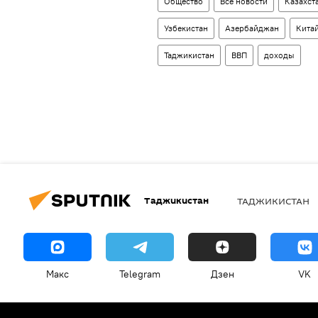
Общество
Все новости
Казахст
Узбекистан
Азербайджан
Кита
Таджикистан
ВВП
доходы
Таджикистан
ТАДЖИКИСТАН
Макс
Telegram
Дзен
VK