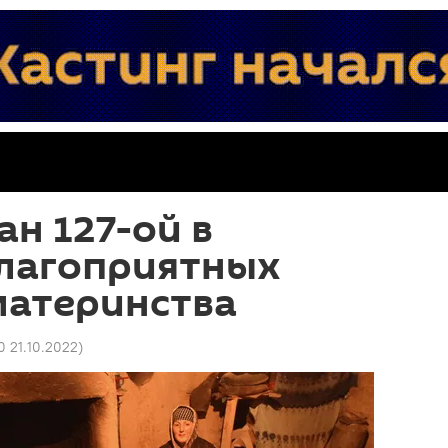
н 127-ой в
благоприятных
материнства
0 21.10.2022
)