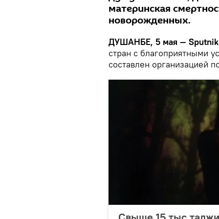
материнская смертнос
новорожденных.
ДУШАНБЕ, 5 мая — Sputnik
стран с благоприятными у
составлен организацией п
Свыше 15 тыс таджи