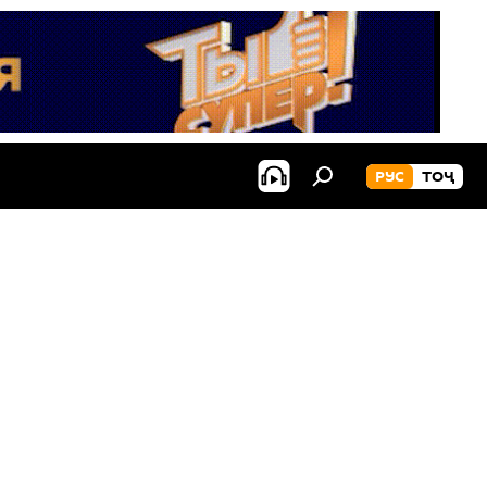
РУС
ТОҶ