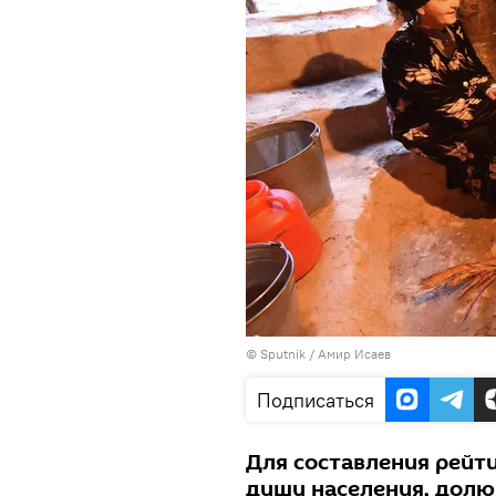
© Sputnik / Амир Исаев
Подписаться
Для составления рейт
душу населения, долю