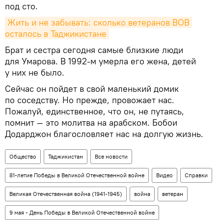
под сто.
Жить и не забывать: сколько ветеранов ВОВ 
осталось в Таджикистане
Брат и сестра сегодня самые близкие люди
для Умарова. В 1992-м умерла его жена, детей
у них не было.
Сейчас он пойдет в свой маленький домик
по соседству. Но прежде, провожает нас.
Пожалуй, единственное, что он, не путаясь,
помнит — это молитва на арабском. Бобои
Додарджон благословляет нас на долгую жизнь.
Общество
Таджикистан
Все новости
81-летие Победы в Великой Отечественной войне
Видео
Справки
Великая Отечественная война (1941-1945)
война
ветеран
9 мая - День Победы в Великой Отечественной войне