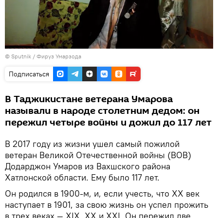
© Sputnik / Фируз Умарзода
Подписаться
В Таджикистане ветерана Умарова
называли в народе столетним дедом: он
пережил четыре войны и дожил до 117 лет
В 2017 году из жизни ушел самый пожилой
ветеран Великой Отечественной войны (ВОВ)
Додарджон Умаров из Вахшского района
Хатлонской области. Ему было 117 лет.
Он родился в 1900-м, и, если учесть, что XX век
наступает в 1901, за свою жизнь он успел прожить
в трех веках — XIX, XX и XXI. Он пережил две