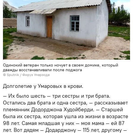
Одинокий ветеран только ночует в своем домике, который
дважды восстанавливали после поджога
© Sputnik / Фируз Умарзода
Долголетие у Умаровых в крови.
— Их было шесть — три сестры и три брата.
Остались два брата и одна сестра, — рассказывает
племянник Додорджона Худойберди. — Старшей
была их сестра, которая ушла из жизни в возрасте
98 лет. Самая младшая у них — моя мама — ей 87
лет. Вот дядям — Додарджону — 115 лет, другому —