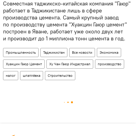
Совместная таджикско-китайская компания "Гаюр"
работает в Таджикистане лишь в сфере
производства цемента. Самый крупный завод
по производству цемента "Хуакцин Гаюр цемент"
построен в Яване, работает уже около двух лет
и производит до 1 миллиона тонн цемента в год.
Промышленность
Таджикистан
Все новости
Экономика
Хуакцин Гаюр Цемент
Ху Чан Гаюр Индастриал
производство
налог
шпатлёвка
Строительство