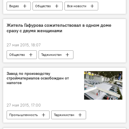
Видео
Общество
Все новости
Таджикистан
Новости Душанбе
Житель Гафурова сожительствовал в одном доме
сразу с двумя женщинами
27 мая 2015, 18:07
Общество
Таджикистан
Все новости
многоженство
Происшествия, ЧП, криминал
Завод по производству
стройматериалов освобожден от
Новости Худжанда и Согдийской области
налогов
27 мая 2015, 17:00
Промышленность
Таджикистан
Все новости
Экономика