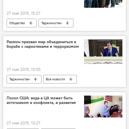
27 мая 2015, 15:27
Общество
Таджикистан
Все новости
Рогун
Салафия
экстремизм
терроризм
Рахмон призвал мир объединиться в
борьбе с наркотиками и терроризмом
радикализм
безопасность
Новости Худжанда и Согдийской области
Новости Душанбе
ГКНБ Таджикистана
27 мая 2015, 13:55
ОДКБ
Рудаки
Таджикистан
Все новости
Общество
Правительство Таджикистана
наркотики
терроризм
экстремизм
Посол США: вода в ЦА может быть
источником и конфликта, и развития
безопасность
Эмомали Рахмон
Новости Душанбе
ОДКБ
27 мая 2015, 13:27