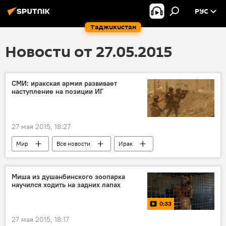
РУС
Таджикистан
Новости от 27.05.2015
СМИ: иракская армия развивает
наступление на позиции ИГ
27 мая 2015, 18:27
Мир
Все новости
Ирак
Салах-эд-Дин
Багдад
Эль-Даджейль
Сейид-эль-Грейб
Миша из душанбинского зоопарка
научился ходить на задних лапах
Эль-Исхаки
Эль-Маджра
0:33
Эль-Ункур
Эр-Рамади
ИГИЛ
27 мая 2015, 18:17
ФК "Аль-Кадсия"