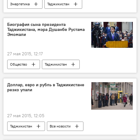
Энергетика
Таджикистан
Все новости
Кыргызстан
США
Сьюзан Эллиотт
Биография сына президента
Таджикистана, мэра Душанбе Рустама
Правительство Таджикистана
конфликт
Эмомали
сотрудничество
Новости Худжанда и Согдийской области
27 мая 2015, 12:17
Общество
Таджикистан
Все новости
Рустам Эмомали
сын
председатель
Доллар, евро и рубль в Таджикистане
резко упали
Мэр Душанбе и председатель парламента Рустам Эмомали
Новости Душанбе
27 мая 2015, 12:05
Таджикистан
Все новости
Экономика
евро
курсы валют