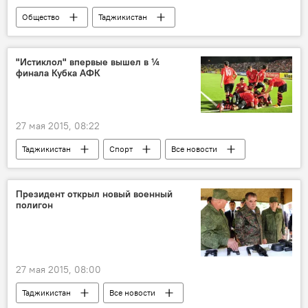
Общество
Таджикистан
Все новости
Раджаб Ахмадзода
МИД Таджикистана
просьба
"Истиклол" впервые вышел в ¼
финала Кубка АФК
Новости Худжанда и Согдийской области
Знаменитости
27 мая 2015, 08:22
Таджикистан
Спорт
Все новости
Раслан Аль-Кудри
ФК "Истиклол"
футбол
пенальти
Президент открыл новый военный
полигон
Новости Душанбе
27 мая 2015, 08:00
Таджикистан
Все новости