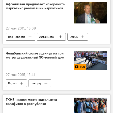
Хуакцин Гаюр Цемент
Афганистан предлагает искоренить
маркетинг реализации наркотиков
Ху Чан Гаюр Индастриал
производство
налог
шпатлёвка
Строительство
27 мая 2015, 16:09
Все новости
Афганистан
ОДКБ
наркотики
Центральная Азия
Таджикистан
Челябинский силач сдвинул на три
метра двухэтажный 30-тонный дом
1:09
27 мая 2015, 15:41
Видео
рекорд
ГКНБ назвал места жительства
салафитов в республике