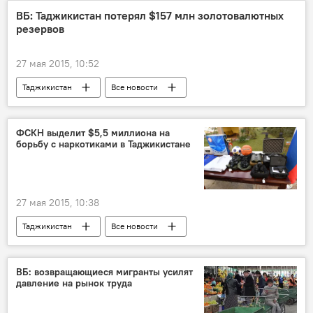
Нацбанк Таджикистана
рубль
ВБ: Таджикистан потерял $157 млн золотовалютных
резервов
27 мая 2015, 10:52
Таджикистан
Все новости
Экономика
Всемирный банк
сомони
Правительство Таджикистана
ФСКН выделит $5,5 миллиона на
борьбу с наркотиками в Таджикистане
Нацбанк Таджикистана
27 мая 2015, 10:38
Таджикистан
Все новости
Рустам Назарзода
соглашение
Россия
Новости Душанбе
ВБ: возвращающиеся мигранты усилят
давление на рынок труда
наркотики
АКН Таджикистана
ОДКБ