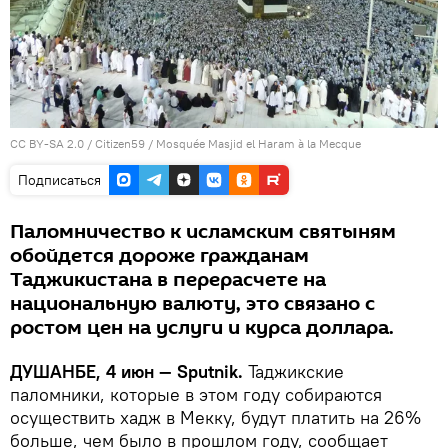
CC BY-SA 2.0
/
Citizen59
/
Mosquée Masjid el Haram à la Mecque
Подписаться
Паломничество к исламским святыням
обойдется дороже гражданам
Таджикистана в перерасчете на
национальную валюту, это связано с
ростом цен на услуги и курса доллара.
ДУШАНБЕ, 4 июн — Sputnik.
Таджикские
паломники, которые в этом году собираются
осуществить хадж в Мекку, будут платить на 26%
больше, чем было в прошлом году, сообщает