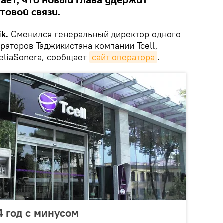
ает, что новый глава удержит
товой связи.
k.
Сменился генеральный директор одного
раторов Таджикистана компании Tcell,
TeliaSonera, сообщает
сайт оператора
.
4 год с минусом