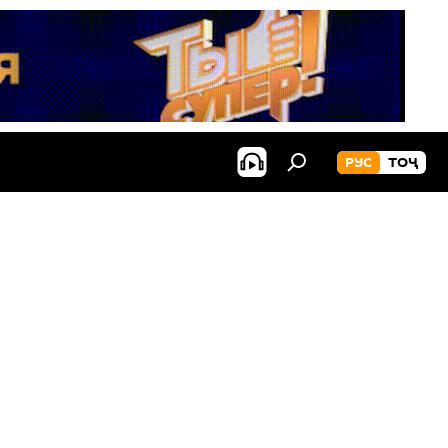
РУС
ТОҶ