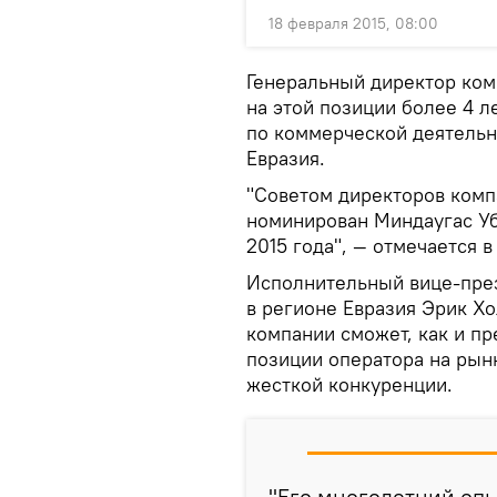
18 февраля 2015, 08:00
Генеральный директор ком
на этой позиции более 4 л
по коммерческой деятельно
Евразия.
"Советом директоров компа
номинирован Миндаугас Уба
2015 года", — отмечается 
Исполнительный вице-през
в регионе Евразия Эрик Хо
компании сможет, как и п
позиции оператора на рынк
жесткой конкуренции.
"Его многолетний оп