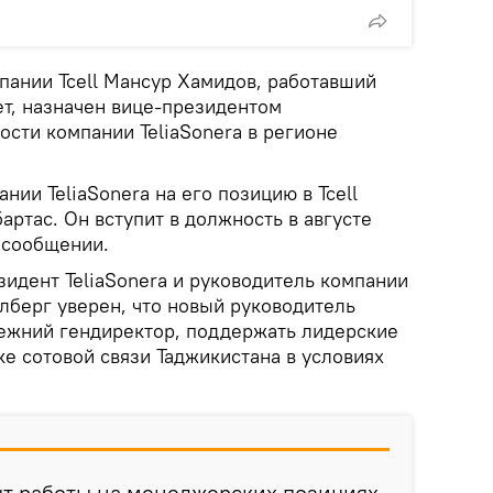
пании Tcell Мансур Хамидов, работавший
ет, назначен вице-президентом
сти компании TeliaSonera в регионе
нии TeliaSonera на его позицию в Tcell
ртас. Он вступит в должность в августе
в сообщении.
идент TeliaSonera и руководитель компании
лберг уверен, что новый руководитель
режний гендиректор, поддержать лидерские
е сотовой связи Таджикистана в условиях
ыт работы на менеджерских позициях