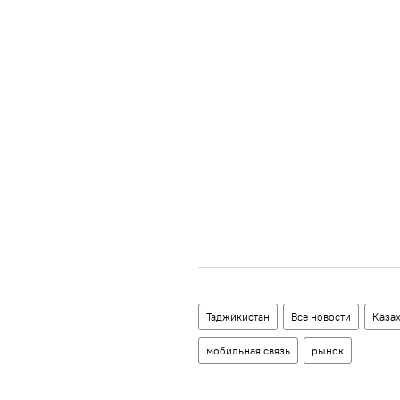
Таджикистан
Все новости
Каза
мобильная связь
рынок