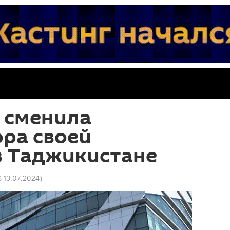
a сменила
ра своей
в Таджикистане
6 13.07.2024
)