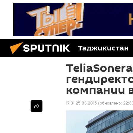
Таджикистан
TeliaSoner
гендиректо
компании 
17:31 25.06.2015
(обновлено:
22:3