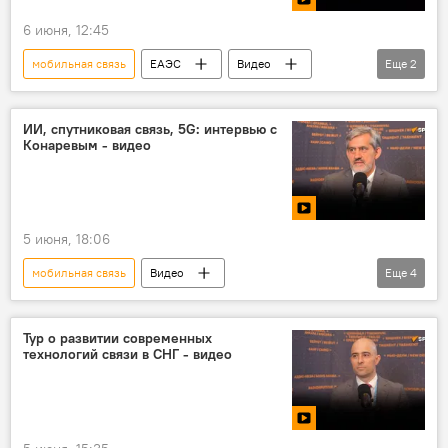
6 июня, 12:45
мобильная связь
ЕАЭС
Видео
Еще
2
ПМЭФ
Мнение
ИИ, спутниковая связь, 5G: интервью с
Конаревым - видео
5 июня, 18:06
мобильная связь
Видео
Еще
4
Наука и технологии
Мнение
Россия
ПМЭФ
Тур о развитии современных
технологий связи в СНГ - видео