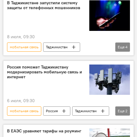
В Таджикистане запустили систему
защиты от телефонных мошенников
8 июля, 09:30
мобильная связь
Таджикистан
Еще
4
мошенничество
Общество
Служба связи Таджикистана
Россия поможет Таджикистану
модернизировать мобильную связь и
Наука и технологии
интернет
6 июля, 09:30
мобильная связь
Россия
Таджикистан
Еще
2
интернет
цифровые технологии
В ЕАЭС уравняют тарифы на роуминг