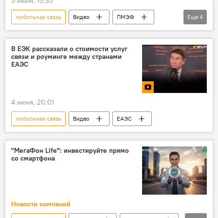
5 июня, 15:35
мобильная связь
Видео
ПМЭФ
Еще
4
Россия
СНГ
Наука и технологии
Мнение
В ЕЭК рассказали о стоимости услуг
связи и роуминге между странами
ЕАЭС
4 июня, 20:01
мобильная связь
Видео
ЕАЭС
"МегаФон Life": инвестируйте прямо
со смартфона
Новости компаний