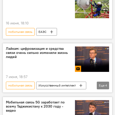
16 июня, 18:10
мобильная связь
ЕАЭС
Лайкам: цифровизация и средства
связи очень сильно изменили жизнь
людей
7 июня, 18:57
мобильная связь
Искусственный интеллект
Еще
4
ПМЭФ
Видео
цифровизация
цифровые технологии
Мобильная связь 5G заработает по
всему Таджикистану к 2030 году -
видео