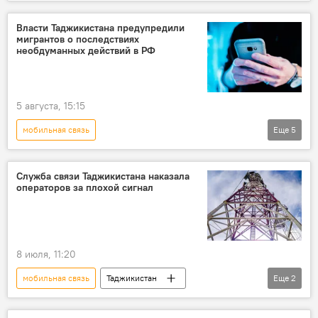
Новости мигрантов из Центральной Азии в России
Миграция
Россия
Власти Таджикистана предупредили
мигрантов о последствиях
необдуманных действий в РФ
5 августа, 15:15
мобильная связь
Еще
5
Новости мигрантов из Центральной Азии в России
Миграция
Таджикистан
Служба связи Таджикистана наказала
операторов за плохой сигнал
Минтруд Таджикистана
Россия
8 июля, 11:20
мобильная связь
Таджикистан
Еще
2
Служба связи Таджикистана
штраф