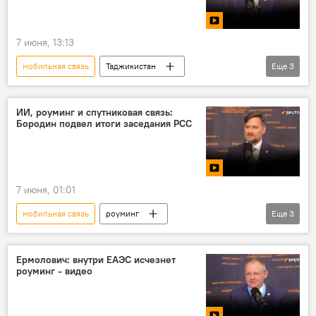
7 июня, 13:13
мобильная связь
Таджикистан
Еще
3
Служба связи Таджикистана
Видео
СНГ
ИИ, роуминг и спутниковая связь:
Бородин подвел итоги заседания РСС
7 июня, 01:01
мобильная связь
роуминг
Еще
3
Искусственный интеллект
ПМЭФ
Видео
Ермолович: внутри ЕАЭС исчезнет
роуминг - видео