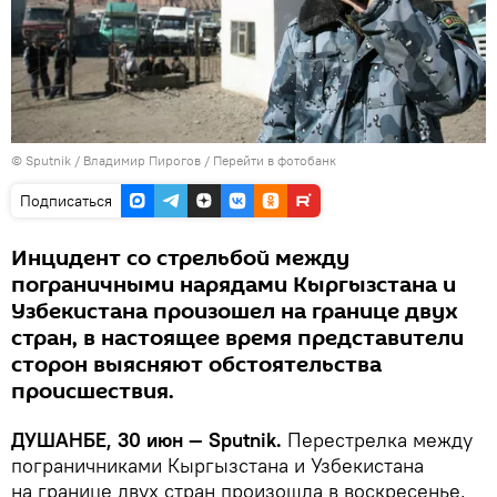
©
Sputnik
/ Владимир Пирогов
/
Перейти в фотобанк
Подписаться
Инцидент со стрельбой между
пограничными нарядами Кыргызстана и
Узбекистана произошел на границе двух
стран, в настоящее время представители
сторон выясняют обстоятельства
происшествия.
ДУШАНБЕ, 30 июн — Sputnik.
Перестрелка между
пограничниками Кыргызстана и Узбекистана
на границе двух стран произошла в воскресенье,