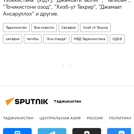
"Точикистони озод", "Хизб-ут Тахрир", "Джамаат
Ансаруллох" и другие.
Таджикистан
Все новости
Салафия
Хизб ут-Тахрир
салафия
талибы
"Аль-Каида"
МВД Таджикистана
ОДКБ
Таджикистан
ТАДЖИКИСТАН
ЦЕНТРАЛЬНАЯ АЗИЯ
РОССИЯ
ПОЛИТИКА