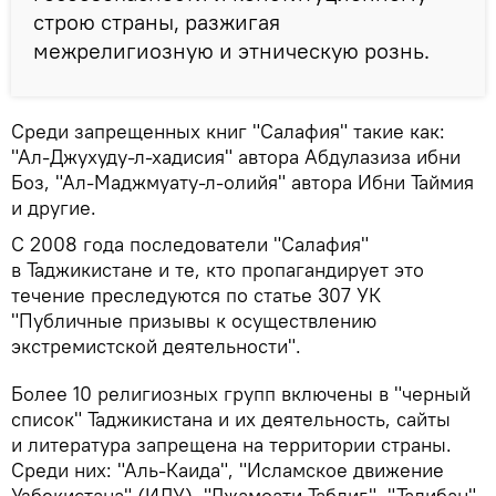
строю страны, разжигая
межрелигиозную и этническую рознь.
Среди запрещенных книг "Салафия" такие как:
"Ал-Джухуду-л-хадисия" автора Абдулазиза ибни
Боз, "Ал-Маджмуату-л-олийя" автора Ибни Таймия
и другие.
С 2008 года последователи "Салафия"
в Таджикистане и те, кто пропагандирует это
течение преследуются по статье 307 УК
"Публичные призывы к осуществлению
экстремистской деятельности".
Более 10 религиозных групп включены в "черный
список" Таджикистана и их деятельность, сайты
и литература запрещена на территории страны.
Среди них: "Аль-Каида", "Исламское движение
Узбекистана" (ИДУ), "Джамоати Таблиг", "Талибан",