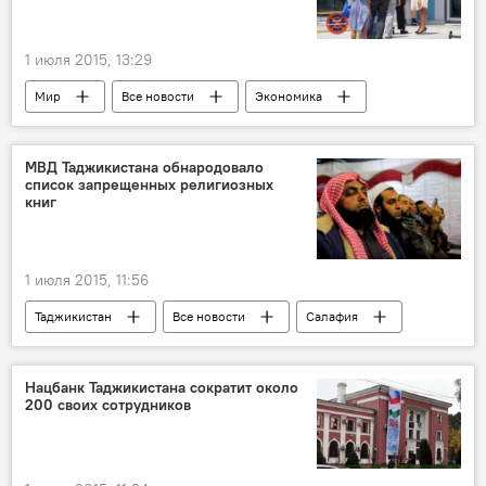
1 июля 2015, 13:29
Мир
Все новости
Экономика
Греция
МВФ
налог
МВД Таджикистана обнародовало
список запрещенных религиозных
книг
1 июля 2015, 11:56
Таджикистан
Все новости
Салафия
Хизб ут-Тахрир
салафия
талибы
"Аль-Каида"
МВД Таджикистана
Нацбанк Таджикистана сократит около
200 своих сотрудников
ОДКБ