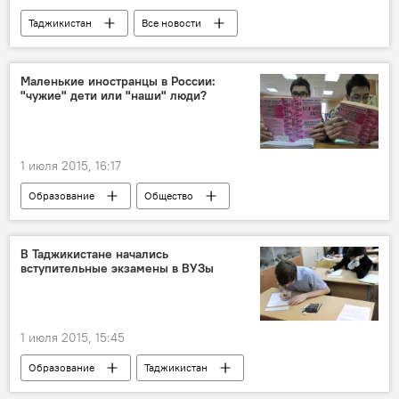
Таджикистан
Все новости
Экономика
Молдова
Удор Капоч
сотрудничество
товарооборот
Маленькие иностранцы в России:
"чужие" дети или "наши" люди?
сельское хозяйство
Транспорт
Энергетика
Промышленность
торговля
1 июля 2015, 16:17
Образование
Общество
Пресс-дайджест
Все новости
Аналитика
Хосият Имомназарова
В Таджикистане начались
вступительные экзамены в ВУЗы
Сергей Собянин
Россия
Миграция
1 июля 2015, 15:45
Образование
Таджикистан
Все новости
Новости Душанбе