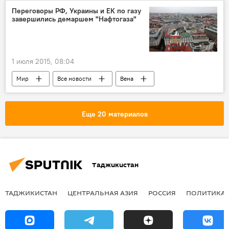
Шахринав 1-п
Россия
нефть
Переговоры РФ, Украины и ЕК по газу
завершились демаршем "Нафтогаза"
газ
"Газпром"
1 июля 2015, 08:04
Мир
Все новости
Вена
Украина
Россия
переговоры
транзит
газ
Еще 20 материалов
Таджикистан
ТАДЖИКИСТАН
ЦЕНТРАЛЬНАЯ АЗИЯ
РОССИЯ
ПОЛИТИКА