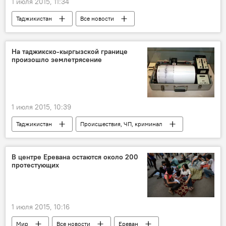
1 июля 2015, 11:34
Таджикистан
Все новости
Экономика
реформа
коррупция
сокращение
Нацбанк Таджикистана
На таджикско-кыргызской границе
произошло землетрясение
1 июля 2015, 10:39
Таджикистан
Происшествия, ЧП, криминал
Все новости
Кыргызстан
граница
землетрясение
шкала MSK-64
В центре Еревана остаются около 200
протестующих
Таджикско-кыргызская граница: последние новости
Землетрясения в Таджикистане
1 июля 2015, 10:16
Мир
Все новости
Ереван