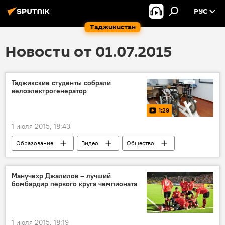
РУС
Таджикистан
Новости от 01.07.2015
Таджикские студенты собрали
велоэлектрогенератор
1:29
1 июля 2015, 18:43
Образование
Видео
Общество
Таджикистан
Все новости
Слотр
технологии
электроэнергия
Манучехр Джалилов – лучший
бомбардир первого круга чемпионата
1 июля 2015, 18:19