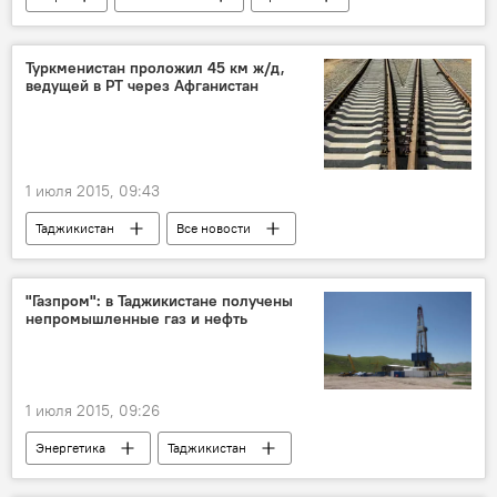
Армения
Серж Саргсян
тарифы
Туркменистан проложил 45 км ж/д,
ведущей в РТ через Афганистан
1 июля 2015, 09:43
Таджикистан
Все новости
Транспорт
Афганистан
Туркменистан
Гурбангулы Бердымухамедов
"Газпром": в Таджикистане получены
непромышленные газ и нефть
железная дорога
Строительство
АБР
инвестиции
1 июля 2015, 09:26
Энергетика
Таджикистан
Все новости
"Сарикамыш"