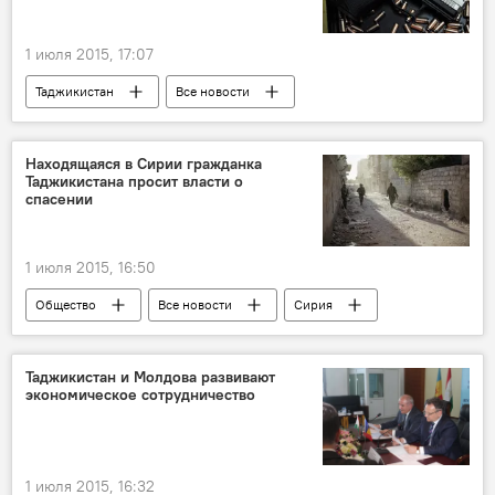
1 июля 2015, 17:07
Таджикистан
Все новости
наркотики
Происшествия, ЧП, криминал
Новости Худжанда и Согдийской области
Находящаяся в Сирии гражданка
Таджикистана просит власти о
Новости Куляба и Хатлонской области
спасении
АКН Таджикистана
1 июля 2015, 16:50
Общество
Все новости
Сирия
просьба о помощи
Центральная Азия
Таджикистан
МВД Таджикистана
Таджикистан и Молдова развивают
экономическое сотрудничество
1 июля 2015, 16:32