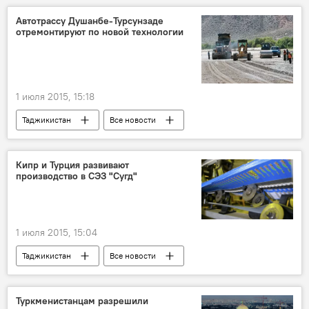
экзамены
Автотрассу Душанбе-Турсунзаде
отремонтируют по новой технологии
1 июля 2015, 15:18
Таджикистан
Все новости
Транспорт
Турсунзаде
Кипр и Турция развивают
производство в СЭЗ "Сугд"
1 июля 2015, 15:04
Таджикистан
Все новости
Экономика
Китай
Турция
СЭЗ "Сугд"
СП "Силкоат бойя"
Туркменистанцам разрешили