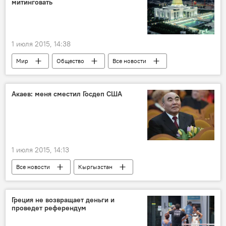
митинговать
СП "Стар пласт"
производство
Строительство
цех
Индонезия
1 июля 2015, 14:38
Мир
Общество
Все новости
Политика
Туркменистан
Центральная Азия
митинг
закон
Акаев: меня сместил Госдеп США
1 июля 2015, 14:13
Все новости
Кыргызстан
интервью
Политика
Экономика
Центральная Азия
США
Греция не возвращает деньги и
проведет референдум