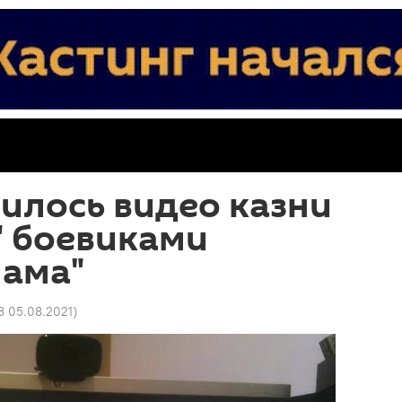
вилось видео казни
" боевиками
лама"
3 05.08.2021
)