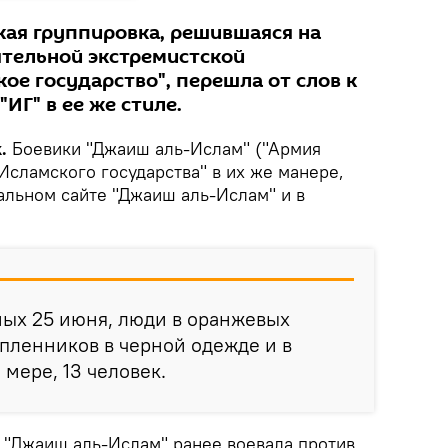
кая группировка, решившаяся на
ятельной экстремистской
ое государство", перешла от слов к
"ИГ" в ее же стиле.
.
Боевики "Джаиш аль-Ислам" ("Армия
Исламского государства" в их же манере,
альном сайте "Джаиш аль-Ислам" и в
ных 25 июня, люди в оранжевых
пленников в черной одежде и в
 мере, 13 человек.
 "Джаиш аль-Ислам" ранее воевала против