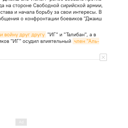
да на стороне Свободной сирийской армии,
става и начала борьбу за свои интересы. В
общения о конфронтации боевиков "Джаиш
и войну друг другу
"ИГ" и "Талибан", а в
иков "ИГ" осудил влиятельный
член "Аль-