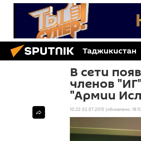
Таджикистан
В сети поя
членов "ИГ
"Армии Ис
10:22 02.07.2015
(обновлено:
18:5