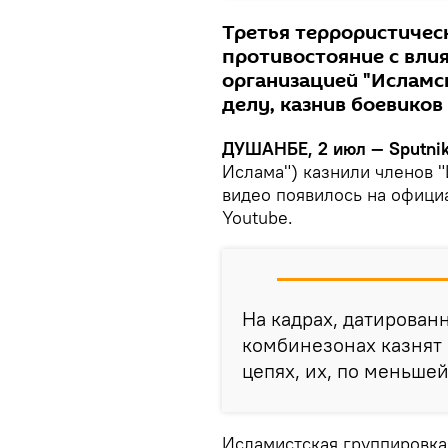
Третья террористичес
противостояние с вли
организацией "Исламск
делу, казнив боевиков 
ДУШАНБЕ, 2 июл — Sputnik
Ислама") казнили членов "
видео появилось на офици
Youtube.
На кадрах, датирован
комбинезонах казнят 
цепях, их, по меньшей
Исламистская группировка