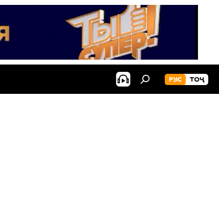
РУС
ТОҶ