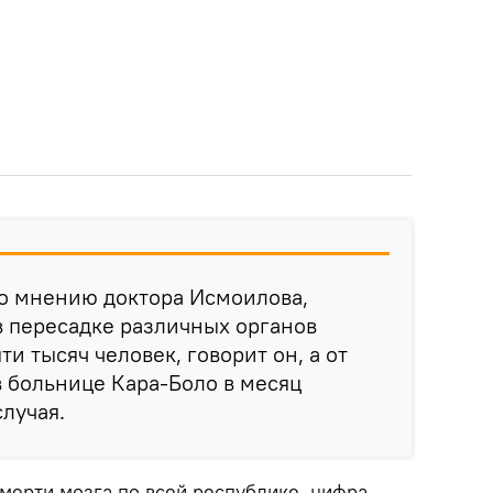
 по мнению доктора Исмоилова,
в пересадке различных органов
и тысяч человек, говорит он, а от
в больнице Кара-Боло в месяц
случая.
мерти мозга по всей республике, цифра