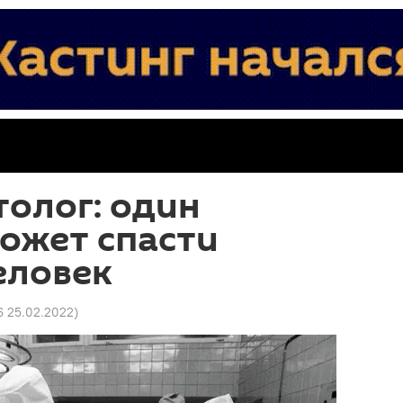
олог: один
ожет спасти
еловек
6 25.02.2022
)