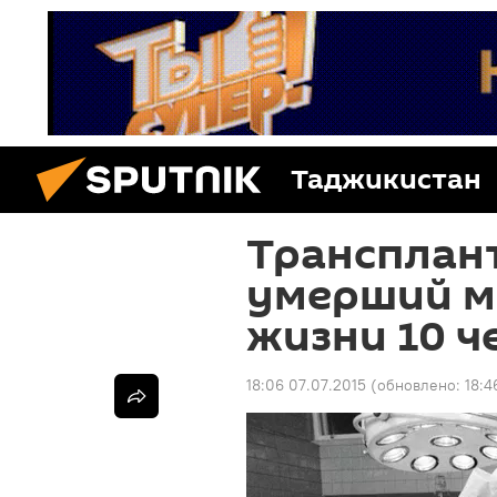
Таджикистан
Трансплант
умерший м
жизни 10 ч
18:06 07.07.2015
(обновлено:
18:4