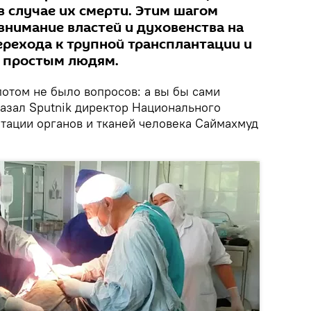
в случае их смерти. Этим шагом
внимание властей и духовенства на
рехода к трупной трансплантации и
р простым людям.
потом не было вопросов: а вы бы сами
казал Sputnik директор Национального
нтации органов и тканей человека Саймахмуд