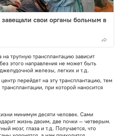
 завещали свои органы больным в
а на трупную трансплантацию зависит
к без этого направления не может быть
джелудочной железы, легких и т.д.
е центр перейдет на эту трансплантацию, тем
 трансплантации, при которой наносится
жизни минимум десяти человек. Сами
одарит жизнь двоим, две почки — четверым.
ный мозг, глаза и т.д. Получается, что
ганы хоронятся, а нам приходится