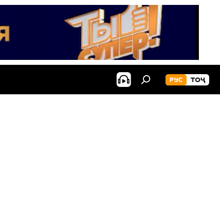
РУС
ТОҶ