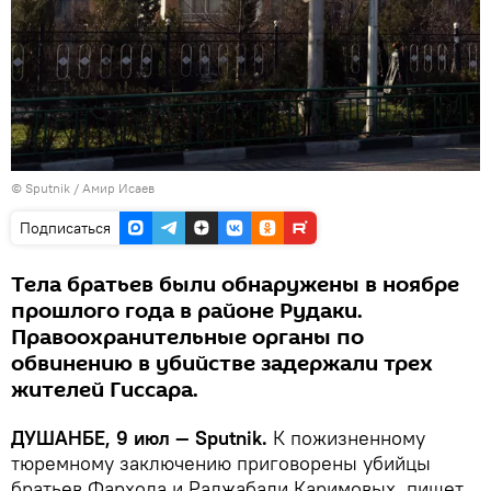
© Sputnik / Амир Исаев
Подписаться
Тела братьев были обнаружены в ноябре
прошлого года в районе Рудаки.
Правоохранительные органы по
обвинению в убийстве задержали трех
жителей Гиссара.
ДУШАНБЕ, 9 июл — Sputnik.
К пожизненному
тюремному заключению приговорены убийцы
братьев Фархода и Раджабали Каримовых, пишет