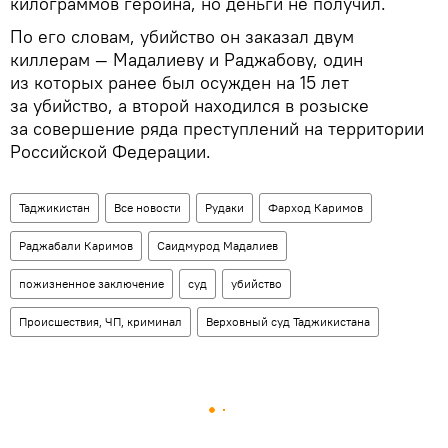
килограммов героина, но деньги не получил.
По его словам, убийство он заказал двум
киллерам — Мадалиеву и Раджабову, один
из которых ранее был осужден на 15 лет
за убийство, а второй находился в розыске
за совершение ряда преступлений на территории
Российской Федерации.
Таджикистан
Все новости
Рудаки
Фарход Каримов
Раджабали Каримов
Саидмурод Мадалиев
пожизненное заключение
суд
убийство
Происшествия, ЧП, криминал
Верховный суд Таджикистана