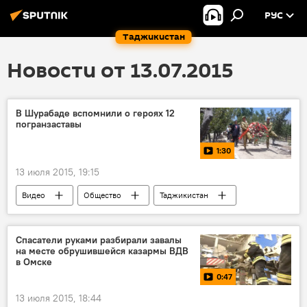
РУС
Таджикистан
Новости от 13.07.2015
В Шурабаде вспомнили о героях 12
погранзаставы
1:30
13 июля 2015, 19:15
Видео
Общество
Таджикистан
Все новости
Шурабад
Игорь Лякин-Фролов
граница
Спасатели руками разбирали завалы
на месте обрушившейся казармы ВДВ
в Омске
0:47
13 июля 2015, 18:44