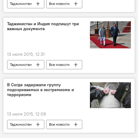
Таджикистан
Все новости
ПИВТ - хроника пикирующего бомбардировщика
Шермухаммад Шохиён
ОБСЕ
Таджикистан и Индия подпишут три
важных документа
ПИВТ
Верховный суд Таджикистана
Генпрокуратура Таджикистана
Новости Душанбе
АКН Таджикистана
13 июля 2015, 12:31
МВД Таджикистана
ГКНБ Таджикистана
Таджикистан
Все новости
Агентство по борьбе с коррупцией Таджикистана
Политика
Индия
Нарендра Моди
Политика
реконструкция
Эмомали Рахмон
В Согде задержали группу
подозреваемых в экстремизме и
Экономика
Промышленность
терроризме
соглашение
13 июля 2015, 12:08
Таджикистан
Все новости
Джабборрасуловский район
экстремизм