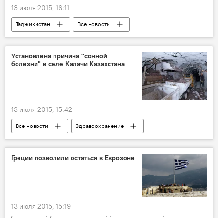
13 июля 2015, 16:11
Таджикистан
Все новости
Шуробад
Афганистан
Шухрат Рахимов
201-я РВБ в Таджикистане
Установлена причина "сонной
болезни" в селе Калачи Казахстана
ОДКБ
Россия
орден
13 июля 2015, 15:42
Все новости
Здравоохранение
Казахстан
Центральная Азия
газ
уран
Греции позволили остаться в Еврозоне
13 июля 2015, 15:19