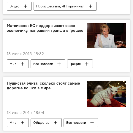
Видео
Происшествия, ЧП, криминал
военные учения
Матвиенко: ЕС поддерживает свою
экономику, направляя транши в Грецию
13 июля 2015, 18:32
Мир
Все новости
Греция
Валентина Матвиенко
Совет Федерации
проблемы
Экономика
Россия
Пушистая элита: сколько стоят самые
дорогие кошки в мире
13 июля 2015, 18:04
Мир
Общество
Все новости
Шотландская вислоухая
Русская голубая