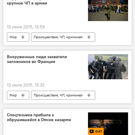
крупное ЧП в армии
13 июля 2015, 13:59
Мир
Происшествия, ЧП, криминал
Все новости
Игорь Конашенков
Сергей Шойгу
Дмитрий Песков
Вооруженные люди захватили
заложников во Франции
Владимир Путин
МЧС России
ранения
Россия
ДТП и аварии
Минобороны России
смерть
13 июля 2015, 13:32
Мир
Происшествия, ЧП, криминал
Все новости
Франция
полиция
Спецтехника прибыла к
обрушившейся в Омске казарме
0:47