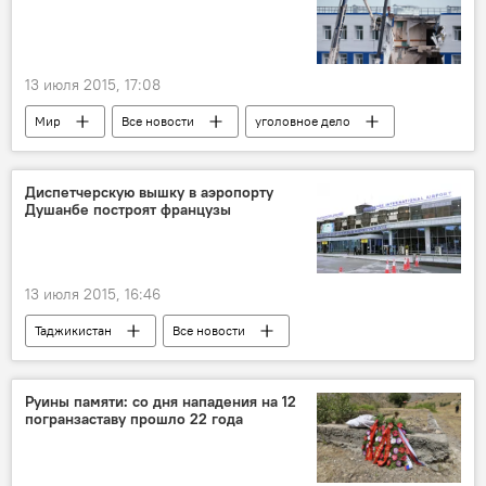
13 июля 2015, 17:08
Мир
Все новости
уголовное дело
статья
санкции
страхование
Россия
Происшествия, ЧП, криминал
Диспетчерскую вышку в аэропорту
Душанбе построят французы
Следственный комитет РФ
13 июля 2015, 16:46
Таджикистан
Все новости
Транспорт
Франция
Шерали Ганджалзода
соглашение
Руины памяти: со дня нападения на 12
погранзаставу прошло 22 года
Строительство
Новости Душанбе
Минтранс Таджикистана