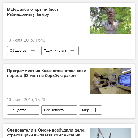
Серенгети
Эльф
Тойгер
В Душанбе открыли бюст
Рабиндранату Тагору
Сафари
Чаузи
Саванна
США
Великобритания
кот
13 июля 2015, 17:46
Общество
Таджикистан
Все новости
Индия
Рабиндранат Тагор
Нарендра Моди
Программист из Казахстана отдал свои
первые $2 млн на борьбу с раком
Эмомали Рахмон
Культура
13 июля 2015, 17:23
Общество
Все новости
Мир
Казахстан
Великобритания
Google
Следователи в Омске возбудили дело,
страховщики выплатят компенсации