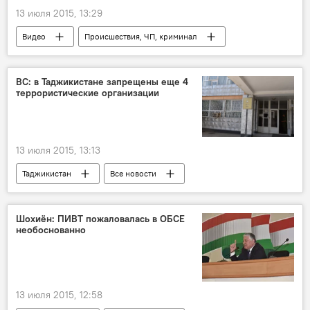
13 июля 2015, 13:29
Видео
Происшествия, ЧП, криминал
Все новости
ВС: в Таджикистане запрещены еще 4
террористические организации
13 июля 2015, 13:13
Таджикистан
Все новости
Шермухаммад Шохиён
Группа 24
Хизб ут-Тахрир
"Аль-Каида"
Шохиён: ПИВТ пожаловалась в ОБСЕ
необоснованно
"Точикистони Озод"
экстремизм
терроризм
талибы
ИГИЛ
ОДКБ
Верховный суд Таджикистана
13 июля 2015, 12:58