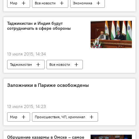
Мир
Все новости
Экономика
Греция
Германия
Франция
Ангела Меркель
Франсуа Олланд
Таджикистан и Индия будут
сотрудничать в сфере обороны
МВФ
бюджет
кризис
пенсия
13 июля 2015, 14:34
Таджикистан
Все новости
Политика
Индия
Нарендра Моди
инвестиции
безопасность
Заложники в Париже освобождены
переговоры
соглашение
сотрудничество
совместные предприятия
13 июля 2015, 14:23
Эмомали Рахмон
Культура
визит
Мир
Происшествия, ЧП, криминал
терроризм
Все новости
Обрушение казармы в Омске – самое