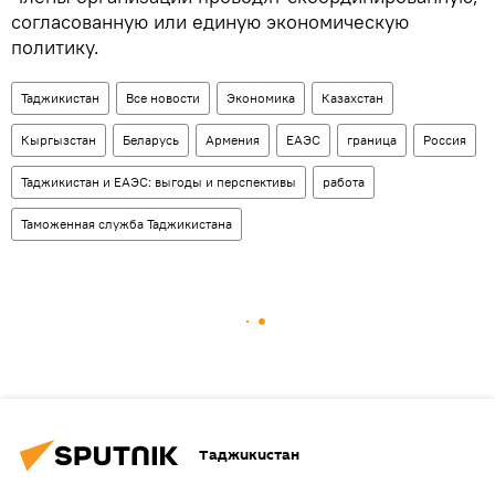
согласованную или единую экономическую
политику.
Таджикистан
Все новости
Экономика
Казахстан
Кыргызстан
Беларусь
Армения
ЕАЭС
граница
Россия
Таджикистан и ЕАЭС: выгоды и перспективы
работа
Таможенная служба Таджикистана
Таджикистан