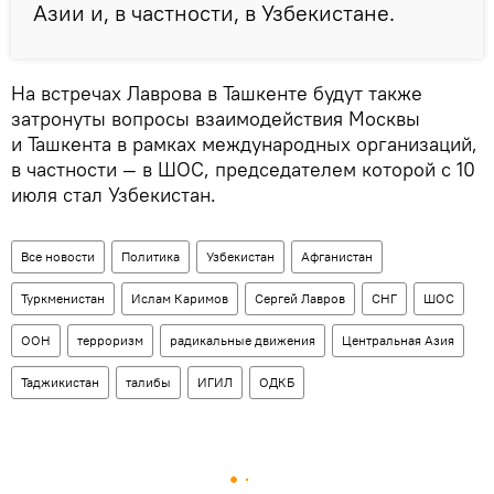
Азии и, в частности, в Узбекистане.
На встречах Лаврова в Ташкенте будут также
затронуты вопросы взаимодействия Москвы
и Ташкента в рамках международных организаций,
в частности — в ШОС, председателем которой с 10
июля стал Узбекистан.
Все новости
Политика
Узбекистан
Афганистан
Туркменистан
Ислам Каримов
Сергей Лавров
СНГ
ШОС
ООН
терроризм
радикальные движения
Центральная Азия
Таджикистан
талибы
ИГИЛ
ОДКБ