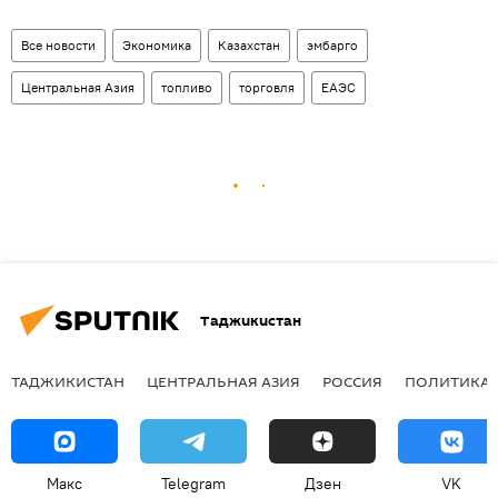
Все новости
Экономика
Казахстан
эмбарго
Центральная Азия
топливо
торговля
ЕАЭС
Таджикистан
ТАДЖИКИСТАН
ЦЕНТРАЛЬНАЯ АЗИЯ
РОССИЯ
ПОЛИТИКА
Макс
Telegram
Дзен
VK