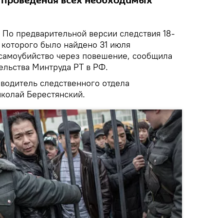
 проведения всех необходимых
По предварительной версии следствия 18-
 которого было найдено 31 июля
самоубийство через повешение, сообщила
ельства Минтруда РТ в РФ.
оводитель следственного отдела
иколай Берестянский.