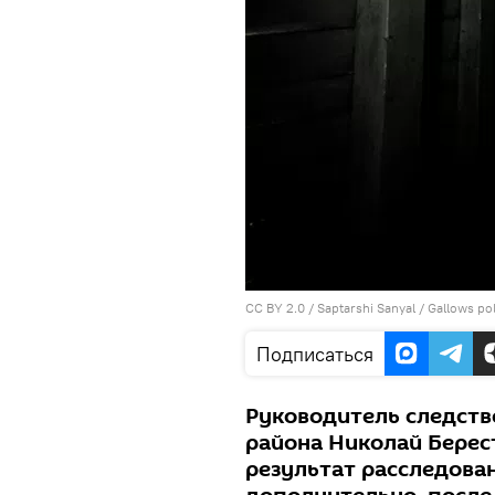
CC BY 2.0
/
Saptarshi Sanyal
/
Gallows po
Подписаться
Руководитель следств
района Николай Берес
результат расследова