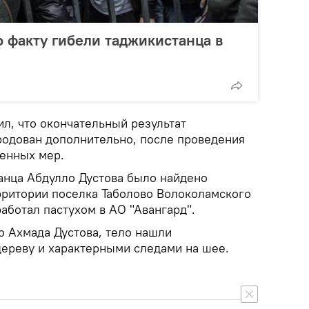
о факту гибели таджикистанца в
л, что окончательный результат
родован дополнительно, после проведения
енных мер.
танца Абдулло Дустова было найдено
рритории поселка Таболово Волоколамского
аботал пастухом в АО "Авангард".
о Ахмада Дустова, тело нашли
дереву и характерными следами на шее.