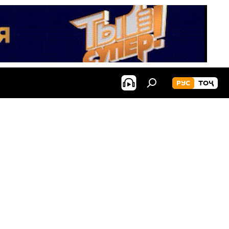
РУС
ТОҶ