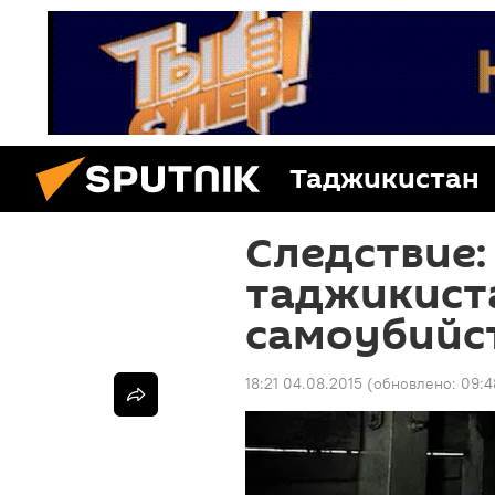
Таджикистан
Следствие:
таджикист
самоубийс
18:21 04.08.2015
(обновлено:
09:4