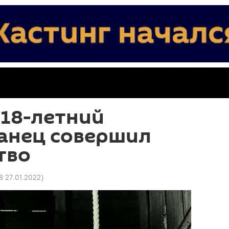
 18-летний
анец совершил
тво
8 27.01.2022
)