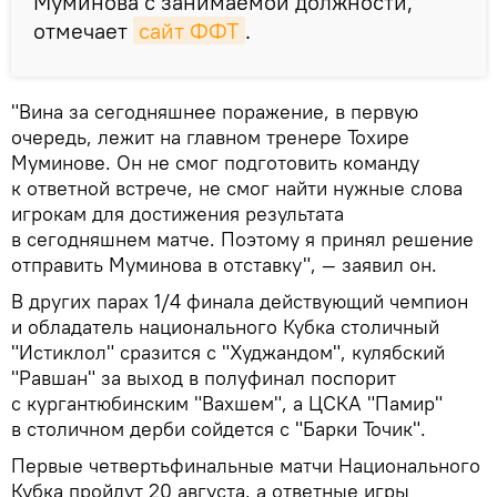
Муминова с занимаемой должности,
отмечает
сайт ФФТ
.
"Вина за сегодняшнее поражение, в первую
очередь, лежит на главном тренере Тохире
Муминове. Он не смог подготовить команду
к ответной встрече, не смог найти нужные слова
игрокам для достижения результата
в сегодняшнем матче. Поэтому я принял решение
отправить Муминова в отставку", — заявил он.
В других парах 1/4 финала действующий чемпион
и обладатель национального Кубка столичный
"Истиклол" сразится с "Худжандом", кулябский
"Равшан" за выход в полуфинал поспорит
с кургантюбинским "Вахшем", а ЦСКА "Памир"
в столичном дерби сойдется с "Барки Точик".
Первые четвертьфинальные матчи Национального
Кубка пройдут 20 августа, а ответные игры