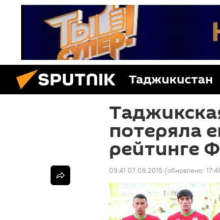
Таджикистан
Таджикска
потеряла е
рейтинге 
09:41 07.08.2015
(обновлено:
17:4