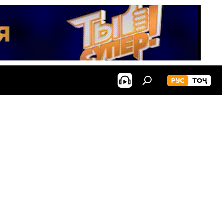
РУС
ТОҶ