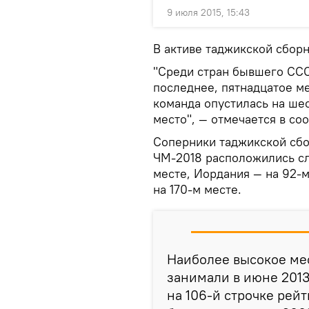
9 июля 2015, 15:43
В активе таджикской сборн
"Среди стран бывшего ССС
последнее, пятнадцатое м
команда опустилась на шес
место", — отмечается в со
Соперники таджикской сбо
ЧМ-2018 расположились сл
месте, Иордания — на 92-м
на 170-м месте.
Наиболее высокое ме
занимали в июне 2013
на 106-й строчке рей