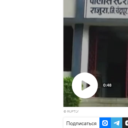
0:48
Воспроизвести
© RUPTLY
видео
Подписаться