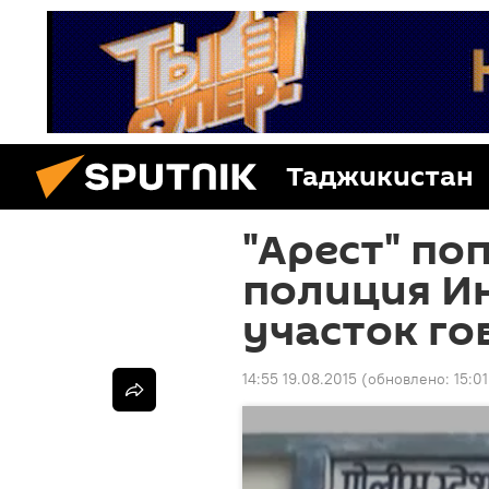
Таджикистан
"Арест" поп
полиция Ин
участок г
14:55 19.08.2015
(обновлено:
15:0