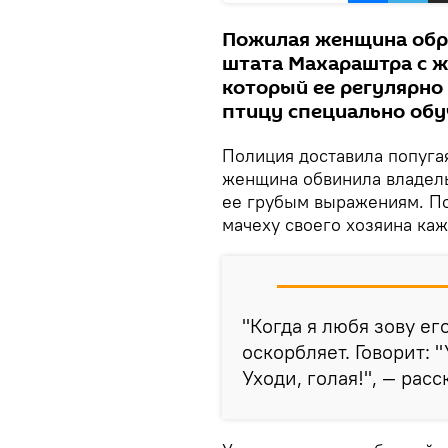
Пожилая женщина обр
штата Махараштра с ж
который ее регулярно
птицу специально обу
Полиция доставила попугая
женщина обвинила владель
ее грубым выражениям. По
мачеху своего хозяина каж
"Когда я любя зову ег
оскорбляет. Говорит: 
Уходи, голая!", — рас