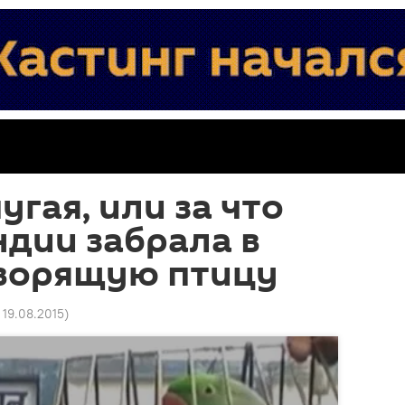
угая, или за что
дии забрала в
оворящую птицу
1 19.08.2015
)