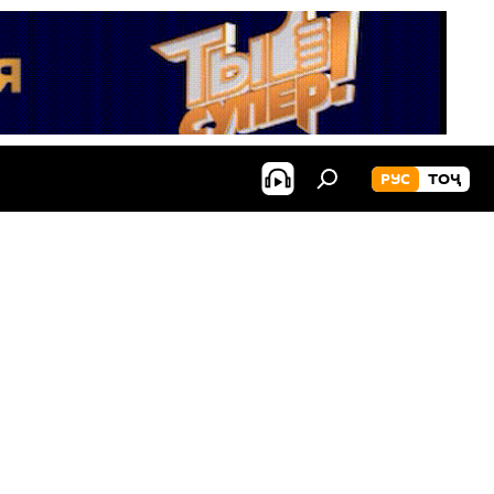
РУС
ТОҶ