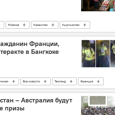
Мнение
Казахстан
Кыргызстан
енный союз
ВТО
транзит
Таджикистан
торговля
экспорт
ражданин Франции,
теракте в Бангкоке
иминал
Все новости
Таиланд
Франция
порт
полиция
стан – Австралия будут
е призы