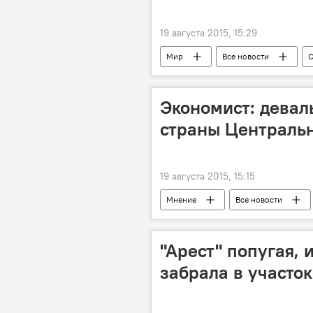
19 августа 2015, 15:29
Мир
Все новости
провокация
конфликт
Экономист: девал
страны Централь
19 августа 2015, 15:15
Мнение
Все новости
Узбекистан
Китай
торговля
"Арест" попугая, 
забрала в участо