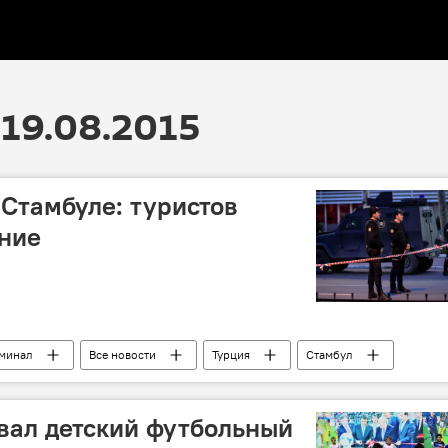
19.08.2015
 Стамбуле: туристов
ние
иминал
Все новости
Турция
Стамбул
вал детский футбольный