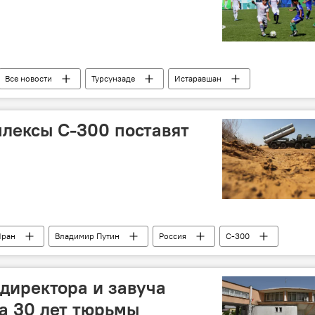
Все новости
Турсунзаде
Истаравшан
утбол
турнир
асти
Новости Куляба и Хатлонской области
лексы С-300 поставят
Иран
Владимир Путин
Россия
С-300
директора и завуча
а 30 лет тюрьмы