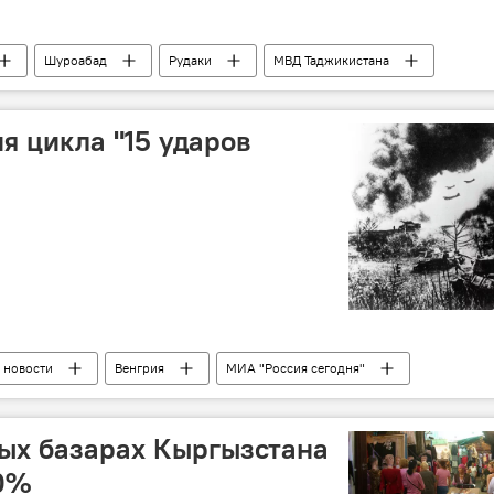
Шуроабад
Рудаки
МВД Таджикистана
П, криминал
Новости Душанбе
я цикла "15 ударов
 новости
Венгрия
МИА "Россия сегодня"
вых базарах Кыргызстана
40%