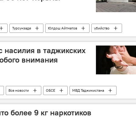
Турсунзаде
Юлдош Айтматов
убийство
, криминал
Верховный суд Таджикистана
с насилия в таджикских
собого внимания
Все новости
ОБСЕ
МВД Таджикистана
то более 9 кг наркотиков