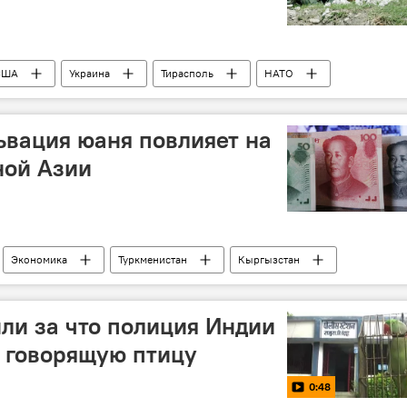
США
Украина
Тирасполь
НАТО
Россия
военные учения
ОДКБ
ьвация юаня повлияет на
ной Азии
Экономика
Туркменистан
Кыргызстан
юань
Центральная Азия
Таджикистан
или за что полиция Индии
к говорящую птицу
0:48