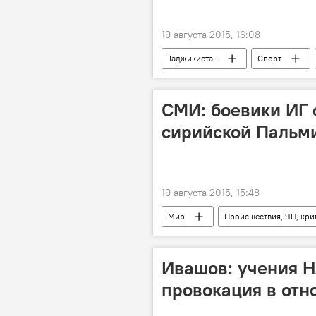
19 августа 2015, 16:08
Таджикистан
Спорт
розыгрыш
призы
СМИ: боевики ИГ 
сирийской Пальм
19 августа 2015, 15:48
Мир
Происшествия, ЧП, кр
Пальмира
Халед Асаад
Ивашов: учения Н
провокация в отн