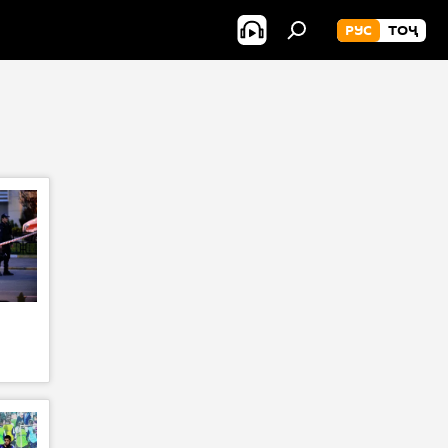
РУС
ТОҶ