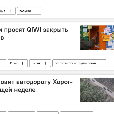
ция
попугай
и просят QIWI закрыть
ов
Ирак
Сирия
экстремистские группировки
анк Таджикистана
ОДКБ
терроризм
овит автодорогу Хорог-
ющей неделе