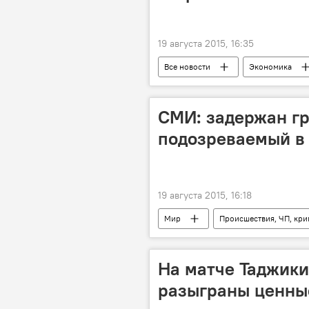
19 августа 2015, 16:35
Все новости
Экономика
Китай
ЕАЭС
Тамож
Центральная Азия
Россия
СМИ: задержан г
рынок
подозреваемый в 
19 августа 2015, 16:18
Мир
Происшествия, ЧП, кр
теракт
взрыв
аэро
На матче Таджики
разыграны ценны