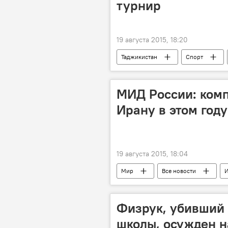
турнир
19 августа 2015, 18:20
Таджикистан
Спорт
Владимир Гулямхайдаров
ф
Новости Худжанда и Согдийской обл
МИД России: комп
Новости Душанбе
Ирану в этом году
19 августа 2015, 18:04
Мир
Все новости
МИД РФ
ОДКБ
Физрук, убивший 
школы, осужден н