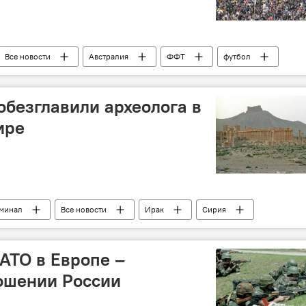
Все новости
Австралия
ФФТ
футбол
ЧМ-2018
обезглавили археолога в
ире
иминал
Все новости
Ирак
Сирия
ЮНЕСКО
ИГИЛ
археология
ОДКБ
АТО в Европе –
ошении России