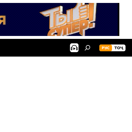
РУС
ТОҶ