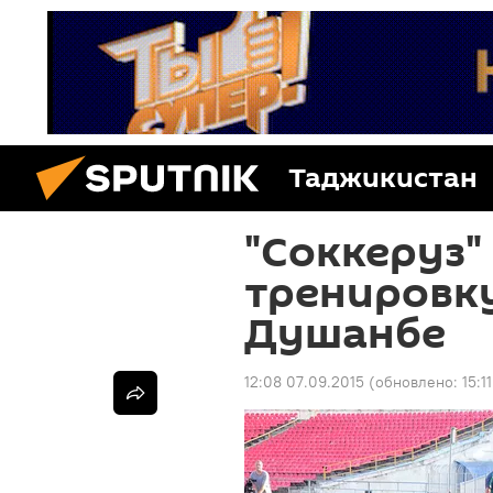
Таджикистан
"Соккеруз"
тренировку
Душанбе
12:08 07.09.2015
(обновлено:
15:1