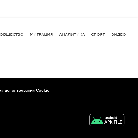
ОБЩЕСТВО
МИГРАЦИЯ
АНАЛИТИКА
СПОРТ
ВИДЕО
И
ка использования Cookie