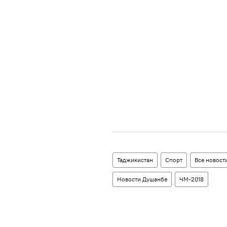
Таджикистан
Спорт
Все новост
Новости Душанбе
ЧМ-2018