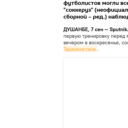
футболистов могли вс
"соккеруз" (неофициа
сборной – ред.) набл
ДУШАНБЕ, 7 сен — Sputnik
первую тренировку перед 
вечером в воскресенье, с
Таджикистана
.