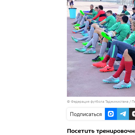
© Федерация футбола Таджикистана
/
П
Подписаться
Посетить тренировочн