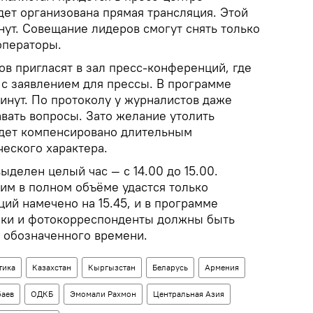
дет организована прямая трансляция. Этой
нут. Совещание лидеров смогут снять только
операторы.
в пригласят в зал пресс-конференций, где
 с заявлением для прессы. В программе
инут. По протоколу у журналистов даже
вать вопросы. Зато желание утолить
дет компенсировано длительным
еского характера.
ыделен целый час — с 14.00 до 15.00.
им в полном объёме удастся только
ий намечено на 15.45, и в программе
ики и фотокорреспонденты должны быть
о обозначенного времени.
тика
Казахстан
Кыргызстан
Беларусь
Армения
баев
ОДКБ
Эмомали Рахмон
Центральная Азия