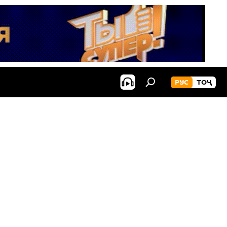
РУС
ТОҶ