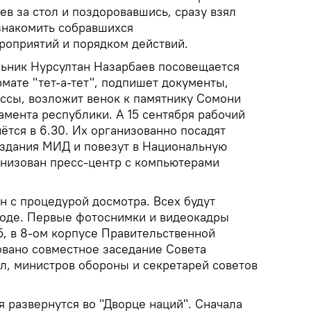
в за стол и поздоровавшись, сразу взял
 знакомить собравшихся
роприятий и порядком действий.
льник Нурсултан Назарбаев посовещается
мате "тет-а-тет", подпишет документы,
ессы, возложит венок к памятнику Сомони
ламента республики. А 15 сентября рабочий
ётся в 6.30. Их организованно посадят
 здания МИД и повезут в Национальную
анизован пресс-центр с компьютерами
н с процедурой досмотра. Всех будут
ходе. Первые фотоснимки и видеокадры
5, в 8-ом корпусе Правительственной
овано совместное заседание Совета
л, министров обороны и секретарей советов
 развернутся во "Дворце наций". Сначала