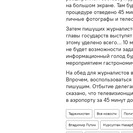
на большом экране. Там бу
процедуре отведено 45 ми
личные фотографы и теле
Затем пишущих журналисто
главы государств выступят
этому уделено всего… 10 м
не будет возможности зада
информационный голод бу
мероприятием гастрономич
На обед для журналистов в
Впрочем, воспользоваться 
пишущим. Отбытие делегац
сказано, что телевизионщ
в аэропорту за 45 минут д
Таджикистан
Все новости
Поли
Владимир Путин
Нурсултан Назар