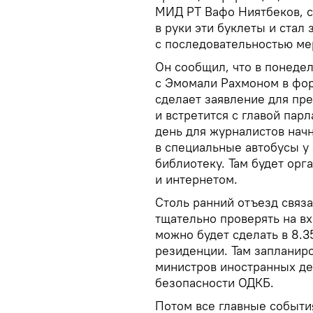
МИД РТ Вафо Ниятбеков, се
в руки эти буклеты и стал
с последовательностью ме
Он сообщил, что в понеде
с Эмомали Рахмоном в фор
сделает заявление для пр
и встретится с главой пар
день для журналистов начн
в специальные автобусы у
библиотеку. Там будет орг
и интернетом.
Столь ранний отъезд связа
тщательно проверять на в
можно будет сделать в 8.3
резиденции. Там запланир
министров иностранных де
безопасности ОДКБ.
Потом все главные события