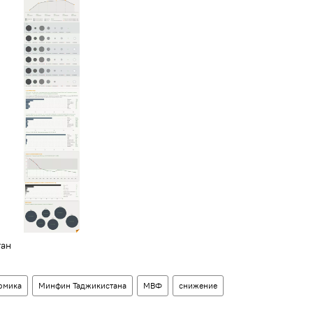
тан
омика
Минфин Таджикистана
МВФ
снижение