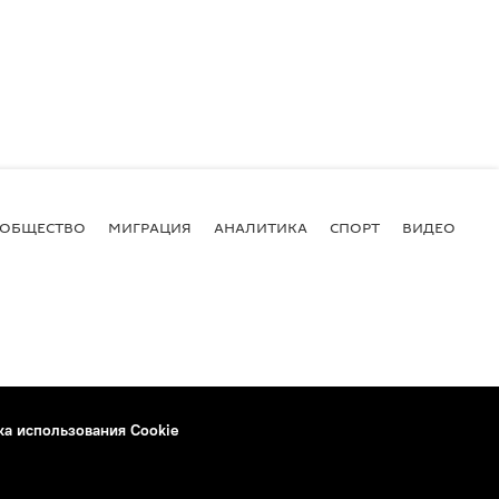
ОБЩЕСТВО
МИГРАЦИЯ
АНАЛИТИКА
СПОРТ
ВИДЕО
И
ка использования Cookie