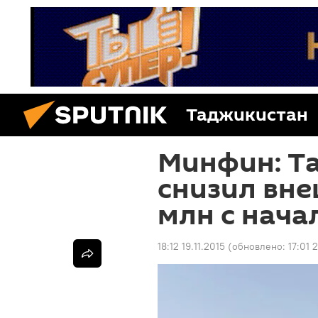
Таджикистан
Минфин: Т
снизил вне
млн с нача
18:12 19.11.2015
(обновлено:
17:01 