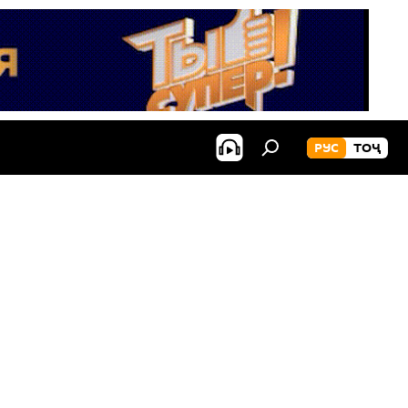
РУС
ТОҶ