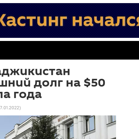
аджикистан
шний долг на $50
ла года
27.01.2022
)