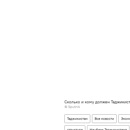
Сколько и кому должен Таджикис
© Sputnik
Таджикистан
Все новости
Экон
структура
Нацбанк Таджикистана